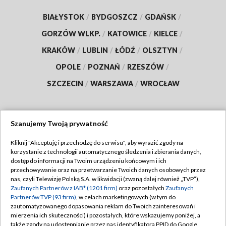
BIAŁYSTOK
/
BYDGOSZCZ
/
GDAŃSK
/
GORZÓW WLKP.
/
KATOWICE
/
KIELCE
/
KRAKÓW
/
LUBLIN
/
ŁÓDŹ
/
OLSZTYN
/
OPOLE
/
POZNAŃ
/
RZESZÓW
/
SZCZECIN
/
WARSZAWA
/
WROCŁAW
Szanujemy Twoją prywatność
Dołącz do nas:
Kliknij "Akceptuję i przechodzę do serwisu", aby wyrazić zgody na
korzystanie z technologii automatycznego śledzenia i zbierania danych,
TVP
dostęp do informacji na Twoim urządzeniu końcowym i ich
Abonament TVP
przechowywanie oraz na przetwarzanie Twoich danych osobowych przez
Regulamin TVP
nas, czyli Telewizję Polską S.A. w likwidacji (zwaną dalej również „TVP”),
Emisja w TVP
Zaufanych Partnerów z IAB* (1201 firm)
oraz pozostałych
Zaufanych
Polityka prywatności
Partnerów TVP (93 firm)
, w celach marketingowych (w tym do
Centrum informacji TVP
Moje zgody
zautomatyzowanego dopasowania reklam do Twoich zainteresowań i
mierzenia ich skuteczności) i pozostałych, które wskazujemy poniżej, a
Naziemna Telewizja Cyfrowa
Pomoc
także zgody na udostępnianie przez nas identyfikatora PPID do Google.