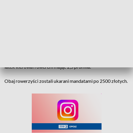
Mężczyzna usłyszał już zarzuty. Przyznał się do winy. Teraz
ponownie stanie przed sądem.
W niedzielę, w podróż po alkoholu postanowili udać się także
rowerzyści. Pierwszego zatrzymano w Łambinowicach. 60-
letni mężczyzna miał 2,2 promila alkoholu w organizmie.
Drugi wyruszył na przejażdżkę rowerową po Paczkowie. 46-
latek kierował rowerem mając 2,5 promila.
Obaj rowerzyści zostali ukarani mandatami po 2500 złotych.