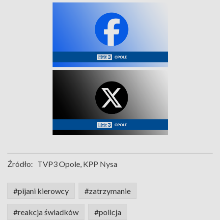
Źródło:
TVP3 Opole, KPP Nysa
#pijani kierowcy
#zatrzymanie
#reakcja świadków
#policja