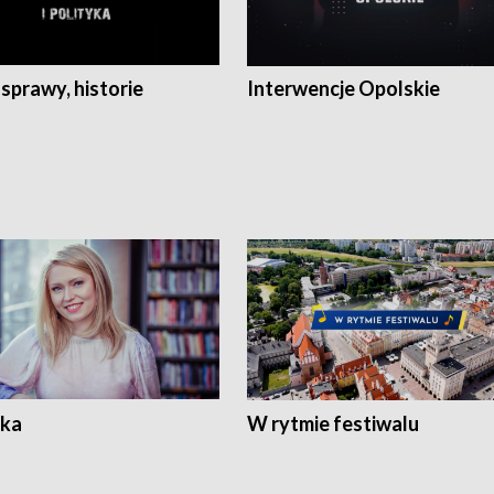
 sprawy, historie
Interwencje Opolskie
ka
W rytmie festiwalu