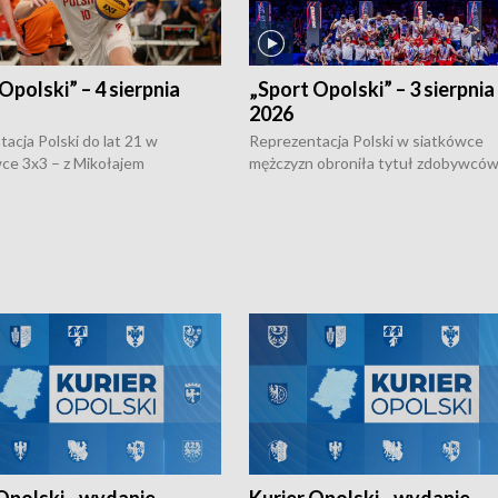
Opolski” – 4 sierpnia
„Sport Opolski” – 3 sierpnia
2026
acja Polski do lat 21 w
Reprezentacja Polski w siatkówce
ce 3x3 – z Mikołajem
mężczyzn obroniła tytuł zdobywców 
kiem z opolskiego AZS-u w
Narodów. W finale pokonali Amery
- wygrała dwa z trzech turniejów
po tie-breaku. W meczu nie zabrakł
Ligi Narodów. Rywalizacja
opolskich wątków.
ę w węgierskim Szolnok.