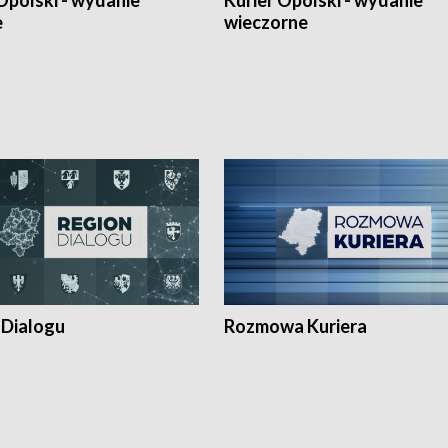
Opolski - wydanie
Kurier Opolski - wydanie
e
wieczorne
 Dialogu
Rozmowa Kuriera