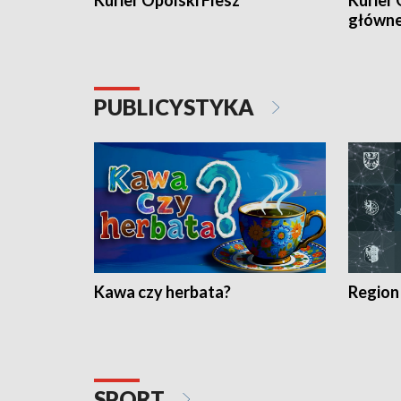
Kurier Opolski Flesz
Kurier 
główn
PUBLICYSTYKA
Kawa czy herbata?
Region
SPORT