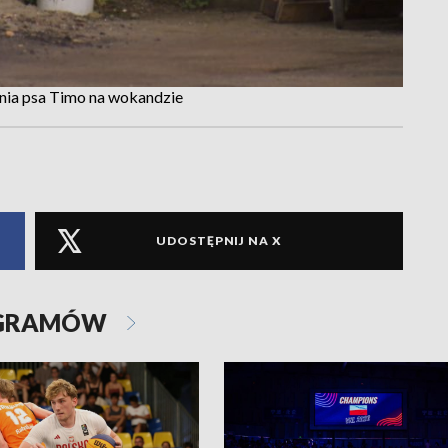
nia psa Timo na wokandzie
UDOSTĘPNIJ NA X
OGRAMÓW