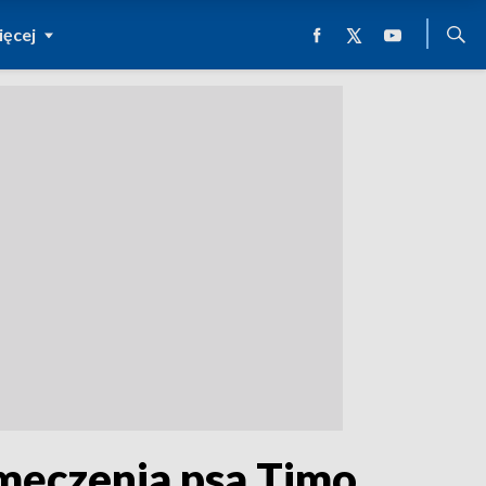
ęcej
męczenia psa Timo