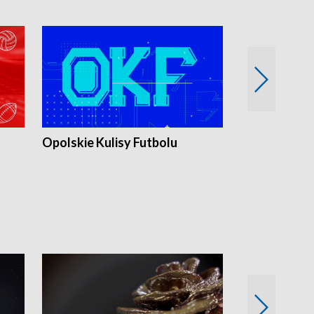
Opolskie Kulisy Futbolu
Złote chwile
sportu