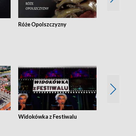
Róże Opolszczyzny
Czas report
Widokówka z Festiwalu
Strefa Kultu