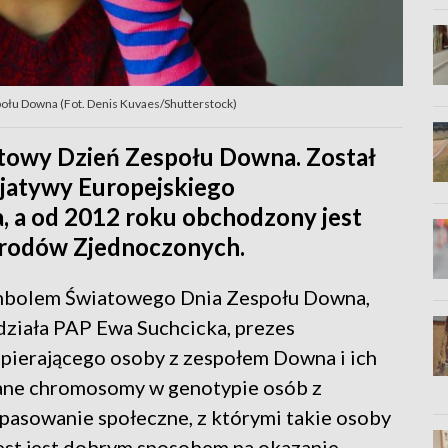
ołu Downa (Fot. Denis Kuvaes/Shutterstock)
towy Dzień Zespołu Downa. Został
cjatywy Europejskiego
 a od 2012 roku obchodzony jest
arodów Zjednoczonych.
symbolem Światowego Dnia Zespołu Downa,
działa PAP Ewa Suchcicka, prezes
spierającego osoby z zespołem Downa i ich
ane chromosomy w genotypie osób z
pasowanie społeczne, z którymi takie osoby
gest jest dobrym sposobem na okazanie