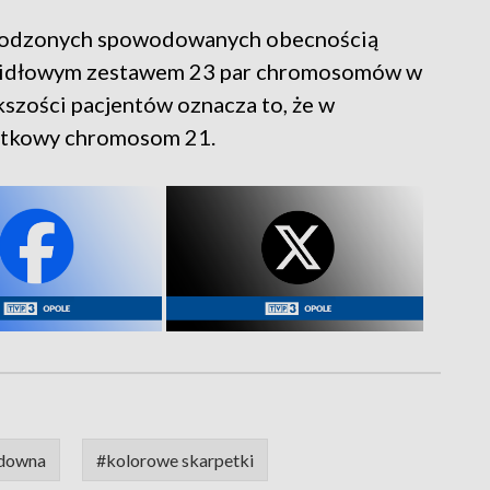
wrodzonych spowodowanych obecnością
idłowym zestawem 23 par chromosomów w
szości pacjentów oznacza to, że w
atkowy chromosom 21.
 downa
#kolorowe skarpetki