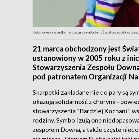
Kolorowe skarpetki nie do pary symbolem Światowego Dnia Zesp
21 marca obchodzony jest Świa
ustanowiony w 2005 roku z ini
Stowarzyszenia Zespołu Downa,
pod patronatem Organizacji N
Skarpetki zakładane nie do pary są 
okazują solidarność z chorymi - powie
stowarzyszenia "Bardziej Kochani", w
rodziny. Symbolizują one niedopasow
zespołem Downa, a także częste niedo
się mierzą. Zdaniem Suchcickiej taki 