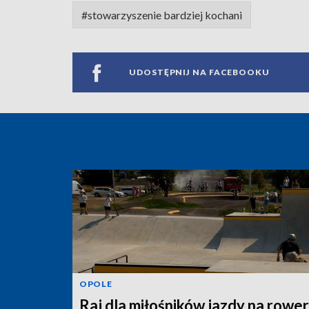
#stowarzyszenie bardziej kochani
UDOSTĘPNIJ NA FACEBOOKU
OPOLE
Raj dla miłośników jazdy na rower