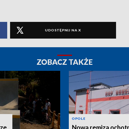
UDOSTĘPNIJ NA X
ZOBACZ TAKŻE
OPOLE
ze.
Nowa remiza ochot