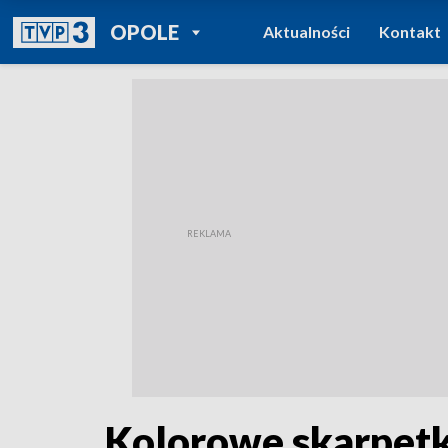
POWRÓT DO
OPOLE
Aktualności
Kontakt
TVP REGIONY
Kolorowe skarpetk