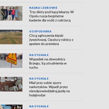
NAUKA I ZDROWIE
Trzy diety pod lupą lekarzy. W
Opolu rusza bezpłatne
badanie dla osób z cukrzycą
GOSPODARKA
Chcą ogłoszenia klęski
żywiołowej. Opolscy rolnicy z
apelem do premiera
NA SYGNALE
Wypadek na obwodnicy
Brzegu. Są utrudnienia w
ruchu
NA SYGNALE
Miał przy sobie sporo
narkotyków. Wpadł przez
nieodpowiedzialną jazdę na
hulajnodze
NA SYGNALE