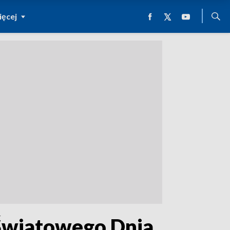
ęcej
 Światowego Dnia