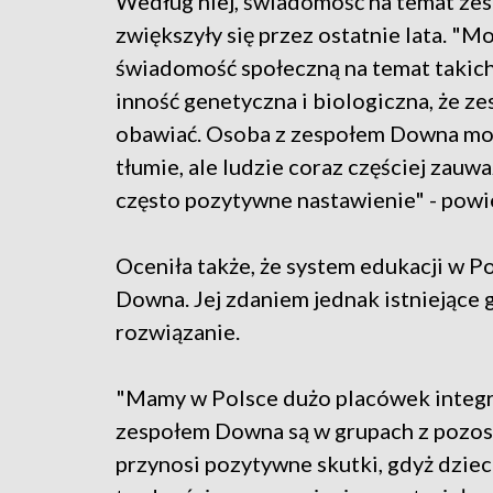
Według niej, świadomość na temat zes
zwiększyły się przez ostatnie lata. "M
świadomość społeczną na temat takich 
inność genetyczna i biologiczna, że ze
obawiać. Osoba z zespołem Downa moż
tłumie, ale ludzie coraz częściej zauwa
często pozytywne nastawienie" - powi
Oceniła także, że system edukacji w Po
Downa. Jej zdaniem jednak istniejące 
rozwiązanie.
"Mamy w Polsce dużo placówek integrac
zespołem Downa są w grupach z pozost
przynosi pozytywne skutki, gdyż dzie