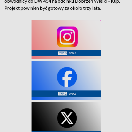
obwodnicy do DW 454 na odcinku Dobrzeń Wielki - Kup.
Projekt powinien być gotowy za około trzy lata.