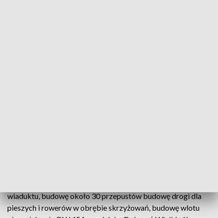
1,7 miliona na projekt obwodnicy. Umowa podpisana
Obwodnica drogi wojewódzkiej nr 454 jest od dziś (18.03) o
krok bliżej realizacji. W Opolu podpisano umowę na
zaprojektowanie trasy. Długość projektowanego odcinka to
6,5 kilometra. Koszt to nieco ponad milion siedemset tysięcy
złotych. Projekt obejmie: przebieg trasy, budowę 4
skrzyżowań z drogami gminnymi i powiatowymi, budowę
wiaduktu, budowę około 30 przepustów budowę drogi dla
pieszych i rowerów w obrębie skrzyżowań, budowę wlotu