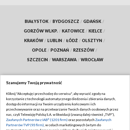
BIAŁYSTOK
/
BYDGOSZCZ
/
GDAŃSK
/
GORZÓW WLKP.
/
KATOWICE
/
KIELCE
/
KRAKÓW
/
LUBLIN
/
ŁÓDŹ
/
OLSZTYN
/
OPOLE
/
POZNAŃ
/
RZESZÓW
/
SZCZECIN
/
WARSZAWA
/
WROCŁAW
Szanujemy Twoją prywatność
Dołącz do nas:
Kliknij "Akceptuję i przechodzę do serwisu", aby wyrazić zgody na
korzystanie z technologii automatycznego śledzenia i zbierania danych,
TVP
dostęp do informacji na Twoim urządzeniu końcowym i ich
Abonament TVP
przechowywanie oraz na przetwarzanie Twoich danych osobowych przez
Regulamin TVP
nas, czyli Telewizję Polską S.A. w likwidacji (zwaną dalej również „TVP”),
Emisja w TVP
Polityka prywatności
Zaufanych Partnerów z IAB* (1201 firm)
oraz pozostałych
Zaufanych
Partnerów TVP (93 firm)
, w celach marketingowych (w tym do
Centrum informacji TVP
Moje zgody