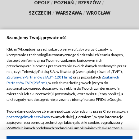
OPOLE
/
POZNAŃ
/
RZESZÓW
/
SZCZECIN
/
WARSZAWA
/
WROCŁAW
Szanujemy Twoją prywatność
Dołącz do nas:
Kliknij "Akceptuję i przechodzę do serwisu", aby wyrazić zgody na
korzystanie z technologii automatycznego śledzenia i zbierania danych,
TVP
dostęp do informacji na Twoim urządzeniu końcowym i ich
Abonament TVP
przechowywanie oraz na przetwarzanie Twoich danych osobowych przez
Regulamin TVP
nas, czyli Telewizję Polską S.A. w likwidacji (zwaną dalej również „TVP”),
Emisja w TVP
Zaufanych Partnerów z IAB* (1201 firm)
oraz pozostałych
Zaufanych
Polityka prywatności
Partnerów TVP (93 firm)
, w celach marketingowych (w tym do
Centrum informacji TVP
Moje zgody
zautomatyzowanego dopasowania reklam do Twoich zainteresowań i
mierzenia ich skuteczności) i pozostałych, które wskazujemy poniżej, a
Naziemna Telewizja Cyfrowa
Pomoc
także zgody na udostępnianie przez nas identyfikatora PPID do Google.
Sklep TVP
Biuro reklamy
Twoje dane osobowe zbierane podczas odwiedzania przez Ciebie naszych
Rada Programowa
poszczególnych serwisów
zwanych dalej „Portalem”, w tym informacje
Kontakt
zapisywane za pomocą technologii takich jak: pliki cookie, sygnalizatory
System NOS
WWW lub innych podobnych technologii umożliwiających świadczenie
dopasowanych i bezpiecznych usług, personalizację treści oraz reklam,
Informacje o nadawcy
Kanały