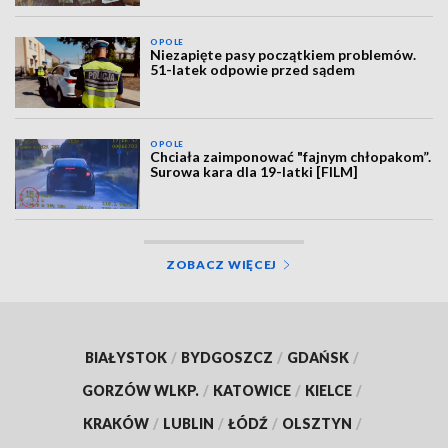
OPOLE
Niezapięte pasy początkiem problemów.
51-latek odpowie przed sądem
OPOLE
Chciała zaimponować "fajnym chłopakom”.
Surowa kara dla 19-latki [FILM]
ZOBACZ WIĘCEJ
BIAŁYSTOK
/
BYDGOSZCZ
/
GDAŃSK
/
GORZÓW WLKP.
/
KATOWICE
/
KIELCE
/
KRAKÓW
/
LUBLIN
/
ŁÓDŹ
/
OLSZTYN
/