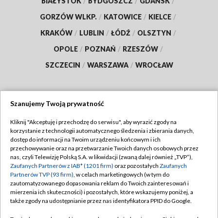
BIAŁYSTOK
/
BYDGOSZCZ
/
GDAŃSK
/
GORZÓW WLKP.
/
KATOWICE
/
KIELCE
/
KRAKÓW
/
LUBLIN
/
ŁÓDŹ
/
OLSZTYN
/
OPOLE
/
POZNAŃ
/
RZESZÓW
/
SZCZECIN
/
WARSZAWA
/
WROCŁAW
Szanujemy Twoją prywatność
Dołącz do nas:
Kliknij "Akceptuję i przechodzę do serwisu", aby wyrazić zgody na
korzystanie z technologii automatycznego śledzenia i zbierania danych,
TVP
dostęp do informacji na Twoim urządzeniu końcowym i ich
Abonament TVP
przechowywanie oraz na przetwarzanie Twoich danych osobowych przez
Regulamin TVP
nas, czyli Telewizję Polską S.A. w likwidacji (zwaną dalej również „TVP”),
Emisja w TVP
Zaufanych Partnerów z IAB* (1201 firm)
oraz pozostałych
Zaufanych
Polityka prywatności
Partnerów TVP (93 firm)
, w celach marketingowych (w tym do
Centrum informacji TVP
Moje zgody
zautomatyzowanego dopasowania reklam do Twoich zainteresowań i
mierzenia ich skuteczności) i pozostałych, które wskazujemy poniżej, a
Naziemna Telewizja Cyfrowa
Pomoc
także zgody na udostępnianie przez nas identyfikatora PPID do Google.
Sklep TVP
Biuro reklamy