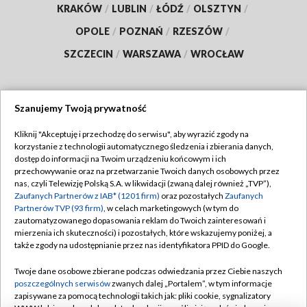
KRAKÓW
/
LUBLIN
/
ŁÓDŹ
/
OLSZTYN
/
OPOLE
/
POZNAŃ
/
RZESZÓW
/
SZCZECIN
/
WARSZAWA
/
WROCŁAW
Szanujemy Twoją prywatność
Dołącz do nas:
Kliknij "Akceptuję i przechodzę do serwisu", aby wyrazić zgody na
korzystanie z technologii automatycznego śledzenia i zbierania danych,
TVP
dostęp do informacji na Twoim urządzeniu końcowym i ich
Abonament TVP
przechowywanie oraz na przetwarzanie Twoich danych osobowych przez
Regulamin TVP
nas, czyli Telewizję Polską S.A. w likwidacji (zwaną dalej również „TVP”),
Emisja w TVP
Zaufanych Partnerów z IAB* (1201 firm)
oraz pozostałych
Zaufanych
Polityka prywatności
Partnerów TVP (93 firm)
, w celach marketingowych (w tym do
Centrum informacji TVP
Moje zgody
zautomatyzowanego dopasowania reklam do Twoich zainteresowań i
mierzenia ich skuteczności) i pozostałych, które wskazujemy poniżej, a
Naziemna Telewizja Cyfrowa
Pomoc
także zgody na udostępnianie przez nas identyfikatora PPID do Google.
Sklep TVP
Biuro reklamy
Twoje dane osobowe zbierane podczas odwiedzania przez Ciebie naszych
Rada Programowa
poszczególnych serwisów
zwanych dalej „Portalem”, w tym informacje
Kontakt
zapisywane za pomocą technologii takich jak: pliki cookie, sygnalizatory
System NOS