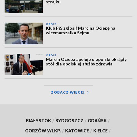
strajku
OPOLE
Klub PiS zgłosił Marcina Ociepę na
wicemarszałka Sejmu
OPOLE
Marcin Ociepa apeluje o opolski okrągły
stół dla opolskiej służby zdrowia
ZOBACZ WIĘCEJ
BIAŁYSTOK
/
BYDGOSZCZ
/
GDAŃSK
/
GORZÓW WLKP.
/
KATOWICE
/
KIELCE
/