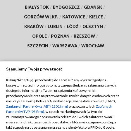
BIAŁYSTOK
/
BYDGOSZCZ
/
GDAŃSK
/
GORZÓW WLKP.
/
KATOWICE
/
KIELCE
/
KRAKÓW
/
LUBLIN
/
ŁÓDŹ
/
OLSZTYN
/
OPOLE
/
POZNAŃ
/
RZESZÓW
/
SZCZECIN
/
WARSZAWA
/
WROCŁAW
Szanujemy Twoją prywatność
Dołącz do nas:
Kliknij "Akceptuję i przechodzę do serwisu", aby wyrazić zgody na
korzystanie z technologii automatycznego śledzenia i zbierania danych,
TVP
dostęp do informacji na Twoim urządzeniu końcowym i ich
Abonament TVP
przechowywanie oraz na przetwarzanie Twoich danych osobowych przez
Regulamin TVP
nas, czyli Telewizję Polską S.A. w likwidacji (zwaną dalej również „TVP”),
Emisja w TVP
Zaufanych Partnerów z IAB* (1201 firm)
oraz pozostałych
Zaufanych
Polityka prywatności
Partnerów TVP (93 firm)
, w celach marketingowych (w tym do
Centrum informacji TVP
Moje zgody
zautomatyzowanego dopasowania reklam do Twoich zainteresowań i
mierzenia ich skuteczności) i pozostałych, które wskazujemy poniżej, a
Naziemna Telewizja Cyfrowa
Pomoc
także zgody na udostępnianie przez nas identyfikatora PPID do Google.