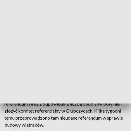
Referendum w Nysie. Poznaliśmy datę: głosowanie 27 kwietnia
Komitet zebrał podpisy, referendum w sprawie odwołania
burmistrza i Rady Miejskiej w Nysie odbędzie się w ostatnią
niedzielę kwietnia. Dzień później upływa inna ważna data w
kalendarzu wyborczym. 28 kwietnia wniosek w sprawie
referendum wraz z odpowiednią liczbą podpisów powinien
złożyć komitet referendalny w Głubczycach. Kilka tygodni
temu przeprowadzono tam nieudane referendum w sprawie
budowy wiatraków.