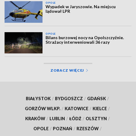
OPOLE
Wypadek w Jaryszowie. Na miejscu
lądował LPR
OPOLE
Bilans burzowej nocy na Opolszczyźnie.
Strażacy interweniowali 36 razy
ZOBACZ WIĘCEJ
BIAŁYSTOK
/
BYDGOSZCZ
/
GDAŃSK
/
GORZÓW WLKP.
/
KATOWICE
/
KIELCE
/
KRAKÓW
/
LUBLIN
/
ŁÓDŹ
/
OLSZTYN
/
OPOLE
/
POZNAŃ
/
RZESZÓW
/