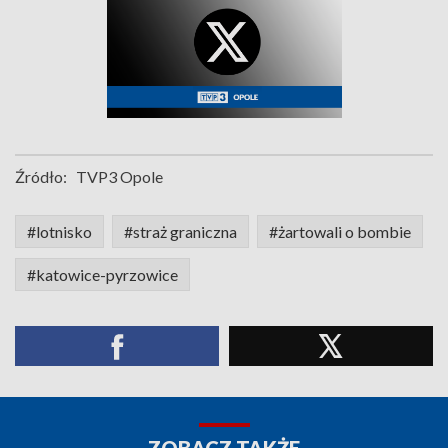
Źródło:
TVP3 Opole
#lotnisko
#straż graniczna
#żartowali o bombie
#katowice-pyrzowice