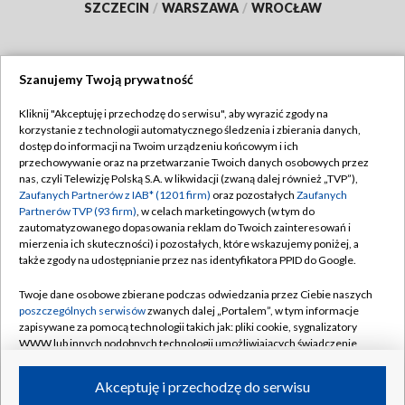
SZCZECIN
/
WARSZAWA
/
WROCŁAW
Szanujemy Twoją prywatność
Dołącz do nas:
Kliknij "Akceptuję i przechodzę do serwisu", aby wyrazić zgody na
korzystanie z technologii automatycznego śledzenia i zbierania danych,
TVP
dostęp do informacji na Twoim urządzeniu końcowym i ich
Abonament TVP
przechowywanie oraz na przetwarzanie Twoich danych osobowych przez
Regulamin TVP
nas, czyli Telewizję Polską S.A. w likwidacji (zwaną dalej również „TVP”),
Emisja w TVP
Zaufanych Partnerów z IAB* (1201 firm)
oraz pozostałych
Zaufanych
Polityka prywatności
Partnerów TVP (93 firm)
, w celach marketingowych (w tym do
Centrum informacji TVP
Moje zgody
zautomatyzowanego dopasowania reklam do Twoich zainteresowań i
mierzenia ich skuteczności) i pozostałych, które wskazujemy poniżej, a
Naziemna Telewizja Cyfrowa
Pomoc
także zgody na udostępnianie przez nas identyfikatora PPID do Google.
Sklep TVP
Biuro reklamy
Twoje dane osobowe zbierane podczas odwiedzania przez Ciebie naszych
Rada Programowa
poszczególnych serwisów
zwanych dalej „Portalem”, w tym informacje
Kontakt
zapisywane za pomocą technologii takich jak: pliki cookie, sygnalizatory
System NOS
WWW lub innych podobnych technologii umożliwiających świadczenie
dopasowanych i bezpiecznych usług, personalizację treści oraz reklam,
Informacje o nadawcy
Kanały
udostępnianie funkcji mediów społecznościowych oraz analizowanie
Akceptuję i przechodzę do serwisu
ruchu w Internecie.
Program dla prasy