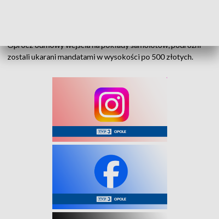
również sprawdziła jego bagaż, ale nie znalazła domniemanej
bomby.
Oprócz odmowy wejścia na pokłady samolotów, podróżni
zostali ukarani mandatami w wysokości po 500 złotych.