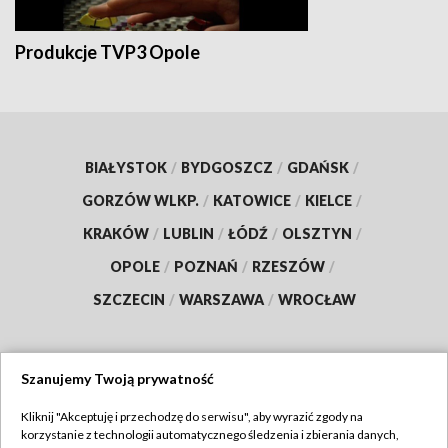
Produkcje TVP3 Opole
BIAŁYSTOK
/
BYDGOSZCZ
/
GDAŃSK
/
GORZÓW WLKP.
/
KATOWICE
/
KIELCE
/
KRAKÓW
/
LUBLIN
/
ŁÓDŹ
/
OLSZTYN
/
OPOLE
/
POZNAŃ
/
RZESZÓW
/
SZCZECIN
/
WARSZAWA
/
WROCŁAW
Szanujemy Twoją prywatność
Dołącz do nas:
Kliknij "Akceptuję i przechodzę do serwisu", aby wyrazić zgody na
korzystanie z technologii automatycznego śledzenia i zbierania danych,
TVP