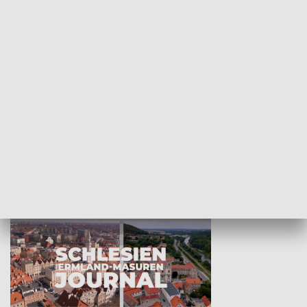
Wejściówka
Zakładka
MNIEJSZOŚCI