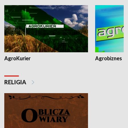
AgroKurier
Agrobiznes
RELIGIA