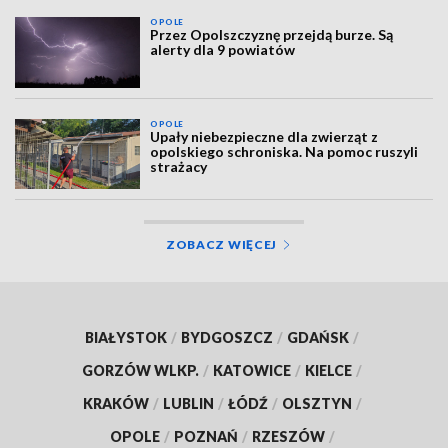
OPOLE
Przez Opolszczyznę przejdą burze. Są
alerty dla 9 powiatów
OPOLE
Upały niebezpieczne dla zwierząt z
opolskiego schroniska. Na pomoc ruszyli
strażacy
ZOBACZ WIĘCEJ
BIAŁYSTOK
/
BYDGOSZCZ
/
GDAŃSK
/
GORZÓW WLKP.
/
KATOWICE
/
KIELCE
/
KRAKÓW
/
LUBLIN
/
ŁÓDŹ
/
OLSZTYN
/
OPOLE
/
POZNAŃ
/
RZESZÓW
/