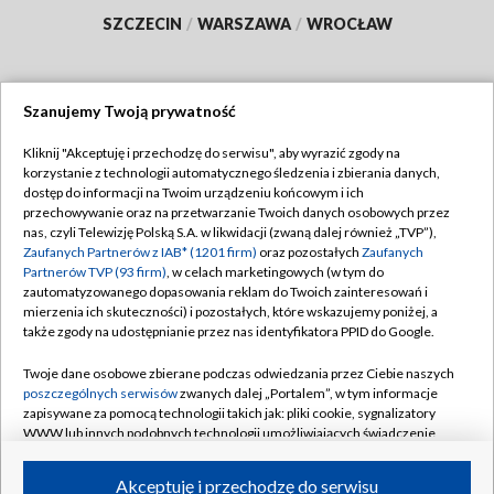
SZCZECIN
/
WARSZAWA
/
WROCŁAW
Szanujemy Twoją prywatność
Dołącz do nas:
Kliknij "Akceptuję i przechodzę do serwisu", aby wyrazić zgody na
korzystanie z technologii automatycznego śledzenia i zbierania danych,
TVP
dostęp do informacji na Twoim urządzeniu końcowym i ich
Abonament TVP
przechowywanie oraz na przetwarzanie Twoich danych osobowych przez
Regulamin TVP
nas, czyli Telewizję Polską S.A. w likwidacji (zwaną dalej również „TVP”),
Emisja w TVP
Zaufanych Partnerów z IAB* (1201 firm)
oraz pozostałych
Zaufanych
Polityka prywatności
Partnerów TVP (93 firm)
, w celach marketingowych (w tym do
Centrum informacji TVP
Moje zgody
zautomatyzowanego dopasowania reklam do Twoich zainteresowań i
mierzenia ich skuteczności) i pozostałych, które wskazujemy poniżej, a
Naziemna Telewizja Cyfrowa
Pomoc
także zgody na udostępnianie przez nas identyfikatora PPID do Google.
Sklep TVP
Biuro reklamy
Twoje dane osobowe zbierane podczas odwiedzania przez Ciebie naszych
Rada Programowa
poszczególnych serwisów
zwanych dalej „Portalem”, w tym informacje
Kontakt
zapisywane za pomocą technologii takich jak: pliki cookie, sygnalizatory
System NOS
WWW lub innych podobnych technologii umożliwiających świadczenie
dopasowanych i bezpiecznych usług, personalizację treści oraz reklam,
Informacje o nadawcy
Kanały
udostępnianie funkcji mediów społecznościowych oraz analizowanie
Akceptuję i przechodzę do serwisu
ruchu w Internecie.