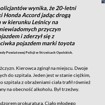
olicjantów wynika, że 20-letni
i Honda Accord jadąc drogą
a w kierunku Leśnicy na
z niewiadomych przyczyn
jazdem i zderzył się z
eciwka pojazdem marki toyota
ndy Powiatowej Policji w Strzelcach Opolskich.
czyzn. Kierowca zginął na miejscu. Dwoje
h do szpitala. Jeden jest w stanie ciężkim,
o szpitala z obrażeniami ciała trafił również
any na obecność alkoholu. Był trzeźwy.
nadzorem prokuratura. Ciało młodego