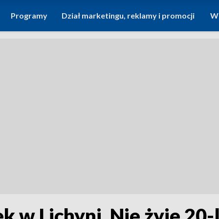
Programy
Dział marketingu, reklamy i promocji
Wi
 w Lichyni. Nie żyje 20-