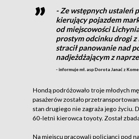
- Ze wstępnych ustaleń p
kierujący pojazdem mark
od miejscowości Lichyni
prostym odcinku drogi 
stracił panowanie nad po
nadjeżdżającym z naprz
- informuje mł. asp Dorota Janać z Kome
Hondą podróżowało troje młodych męż
pasażerów zostało przetransportowanyc
stan drugiego nie zagraża jego życiu. D
60-letni kierowca toyoty. Został zbad
Na miejscu pracowali policjanci pod 