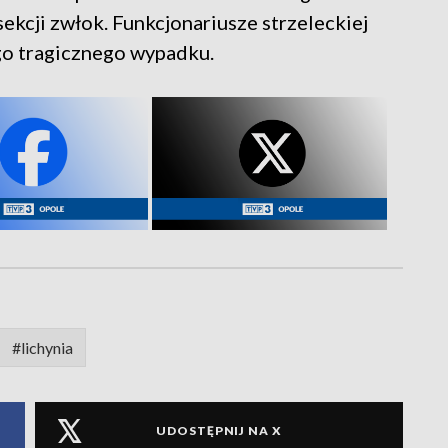
kcji zwłok. Funkcjonariusze strzeleckiej
ego tragicznego wypadku.
#lichynia
UDOSTĘPNIJ NA X