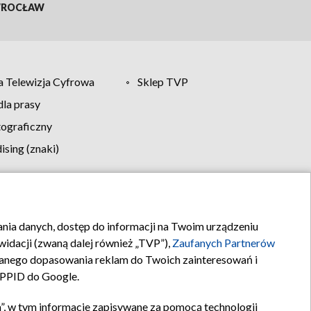
ROCŁAW
 Telewizja Cyfrowa
Sklep TVP
la prasy
tograficzny
sing (znaki)
klamy
Kontakt
rania danych, dostęp do informacji na Twoim urządzeniu
idacji (zwaną dalej również „TVP”),
Zaufanych Partnerów
anego dopasowania reklam do Twoich zainteresowań i
a PPID do Google.
”, w tym informacje zapisywane za pomocą technologii