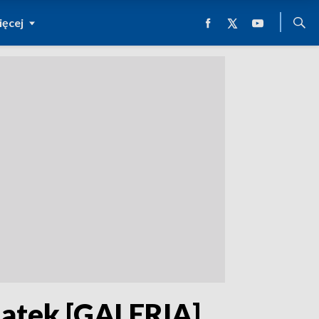
ęcej
latek [GALERIA]