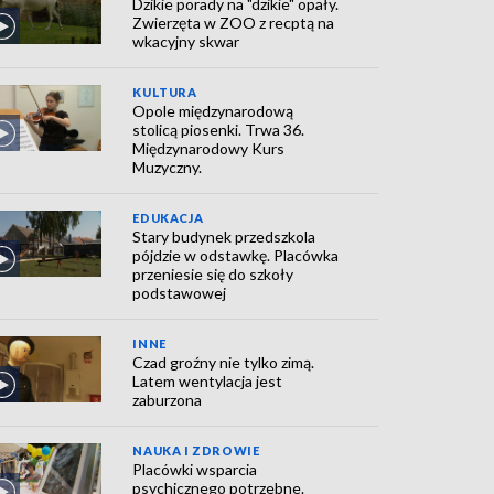
Dzikie porady na "dzikie" opały.
Zwierzęta w ZOO z recptą na
wkacyjny skwar
KULTURA
Opole międzynarodową
stolicą piosenki. Trwa 36.
Międzynarodowy Kurs
Muzyczny.
EDUKACJA
Stary budynek przedszkola
pójdzie w odstawkę. Placówka
przeniesie się do szkoły
podstawowej
INNE
Czad groźny nie tylko zimą.
Latem wentylacja jest
zaburzona
NAUKA I ZDROWIE
Placówki wsparcia
psychicznego potrzebne.