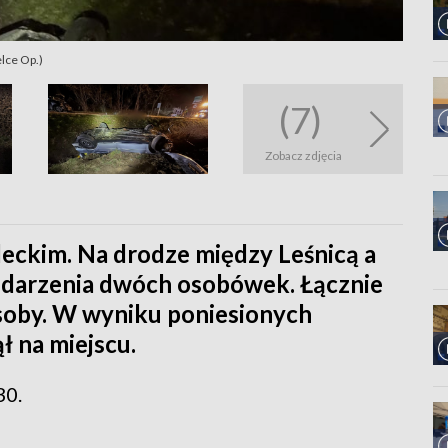
elce Op.)
(7)
Zobacz zdjęcia
leckim. Na drodze między Leśnicą a
zdarzenia dwóch osobówek. Łącznie
oby. W wyniku poniesionych
ł na miejscu.
30.