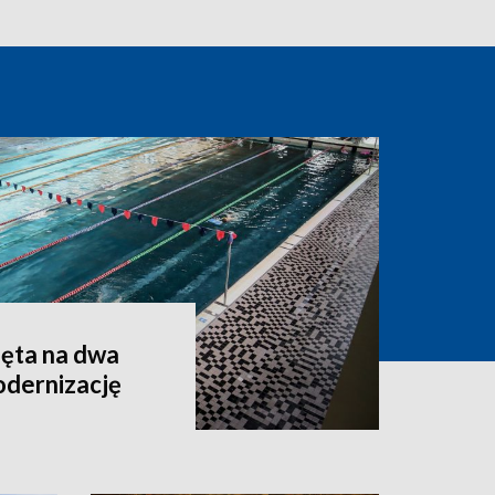
ęta na dwa
odernizację