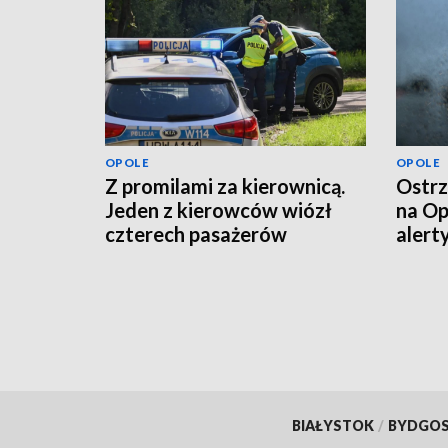
OPOLE
OPOLE
Z promilami za kierownicą.
Ostrz
Jeden z kierowców wiózł
na Op
czterech pasażerów
alert
powi
BIAŁYSTOK
/
BYDGO