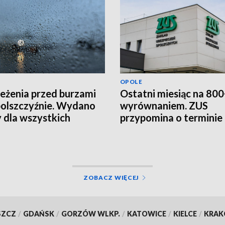
OPOLE
eżenia przed burzami
Ostatni miesiąc na 800
olszczyźnie. Wydano
wyrównaniem. ZUS
y dla wszystkich
przypomina o terminie
atów
ZOBACZ WIĘCEJ
SZCZ
/
GDAŃSK
/
GORZÓW WLKP.
/
KATOWICE
/
KIELCE
/
KRA