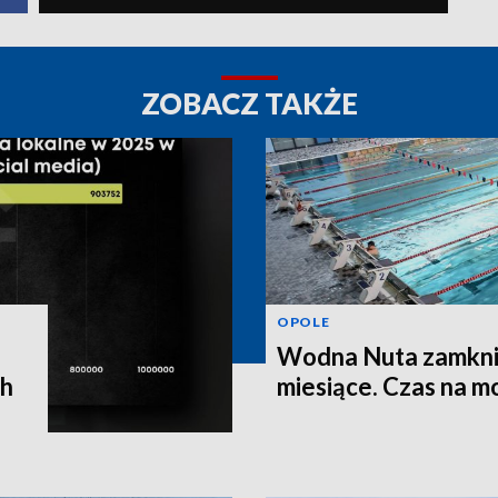
ZOBACZ TAKŻE
OPOLE
Wodna Nuta zamkni
ch
miesiące. Czas na m