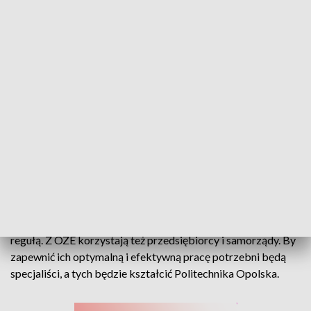
Nowy kierunek Politechniki Opolskiej. Uczelnia chce kształcić specjalistów
OZE
Dziesiątki tysięcy pracowników będą potrzebne na rynku
pracy związanym z energetyką odnawialną. Przydomowe
instalacje fotowoltaiczne nie są już wyjątkiem, a raczej
regułą. Z OZE korzystają też przedsiębiorcy i samorządy. By
zapewnić ich optymalną i efektywną pracę potrzebni będą
specjaliści, a tych będzie kształcić Politechnika Opolska.