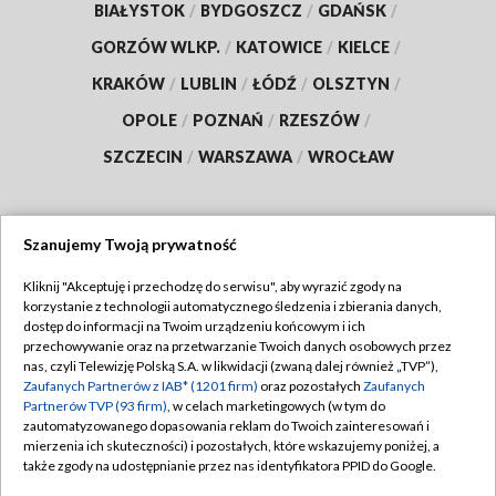
BIAŁYSTOK
/
BYDGOSZCZ
/
GDAŃSK
/
GORZÓW WLKP.
/
KATOWICE
/
KIELCE
/
KRAKÓW
/
LUBLIN
/
ŁÓDŹ
/
OLSZTYN
/
OPOLE
/
POZNAŃ
/
RZESZÓW
/
SZCZECIN
/
WARSZAWA
/
WROCŁAW
Szanujemy Twoją prywatność
Dołącz do nas:
Kliknij "Akceptuję i przechodzę do serwisu", aby wyrazić zgody na
korzystanie z technologii automatycznego śledzenia i zbierania danych,
TVP
dostęp do informacji na Twoim urządzeniu końcowym i ich
Abonament TVP
przechowywanie oraz na przetwarzanie Twoich danych osobowych przez
Regulamin TVP
nas, czyli Telewizję Polską S.A. w likwidacji (zwaną dalej również „TVP”),
Emisja w TVP
Zaufanych Partnerów z IAB* (1201 firm)
oraz pozostałych
Zaufanych
Polityka prywatności
Partnerów TVP (93 firm)
, w celach marketingowych (w tym do
Centrum informacji TVP
Moje zgody
zautomatyzowanego dopasowania reklam do Twoich zainteresowań i
mierzenia ich skuteczności) i pozostałych, które wskazujemy poniżej, a
Naziemna Telewizja Cyfrowa
Pomoc
także zgody na udostępnianie przez nas identyfikatora PPID do Google.
Sklep TVP
Biuro reklamy