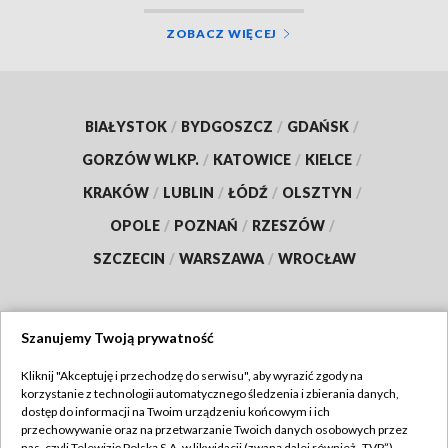
ZOBACZ WIĘCEJ
BIAŁYSTOK
/
BYDGOSZCZ
/
GDAŃSK
/
GORZÓW WLKP.
/
KATOWICE
/
KIELCE
/
KRAKÓW
/
LUBLIN
/
ŁÓDŹ
/
OLSZTYN
/
OPOLE
/
POZNAŃ
/
RZESZÓW
/
SZCZECIN
/
WARSZAWA
/
WROCŁAW
Szanujemy Twoją prywatność
Dołącz do nas:
Kliknij "Akceptuję i przechodzę do serwisu", aby wyrazić zgody na
korzystanie z technologii automatycznego śledzenia i zbierania danych,
TVP
dostęp do informacji na Twoim urządzeniu końcowym i ich
Abonament TVP
przechowywanie oraz na przetwarzanie Twoich danych osobowych przez
Regulamin TVP
nas, czyli Telewizję Polską S.A. w likwidacji (zwaną dalej również „TVP”),