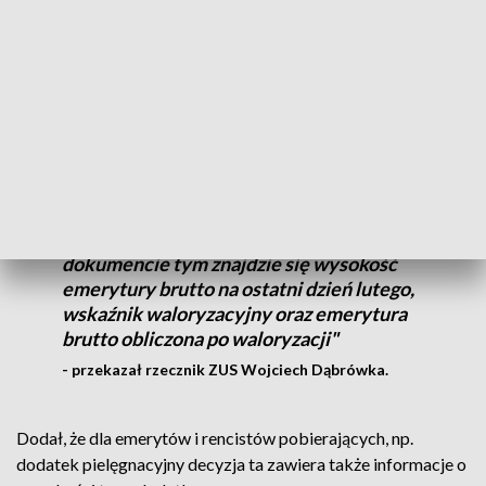
uprawnionych.
"Informację dotyczącą wysokości
waloryzacji będzie można sprawdzić na
swoim koncie na Platformie Usług
Elektronicznych ZUS. Każdy emeryt i
rencista otrzyma również decyzję o nowej
wysokości swojego świadczenia. W
dokumencie tym znajdzie się wysokość
emerytury brutto na ostatni dzień lutego,
wskaźnik waloryzacyjny oraz emerytura
brutto obliczona po waloryzacji"
- przekazał rzecznik ZUS Wojciech Dąbrówka.
Dodał, że dla emerytów i rencistów pobierających, np.
dodatek pielęgnacyjny decyzja ta zawiera także informacje o