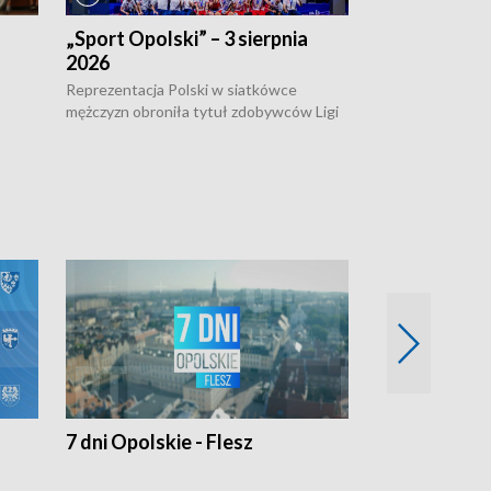
„Sport Opolski” – 3 sierpnia
„Sport Opolsk
2026
Reprezentacja P
mężczyzn w półfi
Reprezentacja Polski w siatkówce
meczu ćwierćfin
mężczyzn obroniła tytuł zdobywców Ligi
Biało-Czerwoni p
w
Narodów. W finale pokonali Amerykanów
Ningbo Ukraińcó
niejów
po tie-breaku. W meczu nie zabrakło
opolskich wątków.
7 dni Opolskie - Flesz
Opolskie o 