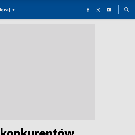
ęcej
h konkurentów