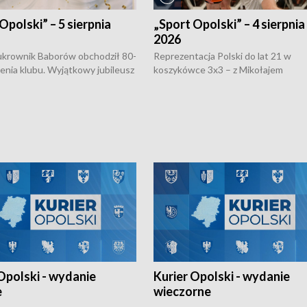
Opolski” – 5 sierpnia
„Sport Opolski” – 4 sierpnia
2026
rownik Baborów obchodził 80-
Reprezentacja Polski do lat 21 w
nienia klubu. Wyjątkowy jubileusz
koszykówce 3x3 – z Mikołajem
 na sportowo. W programie
Kowalczykiem z opolskiego AZS-u 
 turnieju eliminacyjnym
składzie - wygrała dwa z trzech tur
h Mistrzostw w siatkówce
w ramach Ligi Narodów. Rywalizacja
 amatorów w Opolu oraz o
odbyła się w węgierskim Szolnok.
lejarza Opole. Zapraszamy!
Opolski - wydanie
Kurier Opolski - wydanie
e
wieczorne