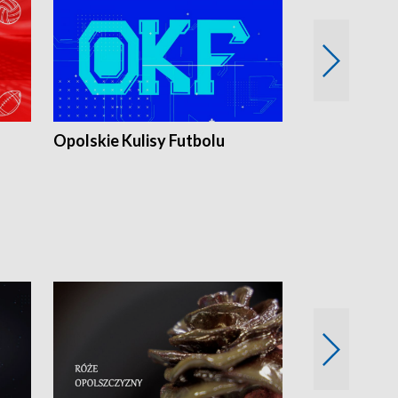
Opolskie Kulisy Futbolu
Złote chwile
sportu