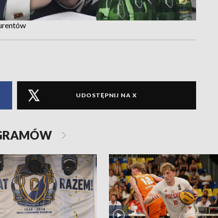
urentów
UDOSTĘPNIJ NA X
OGRAMÓW