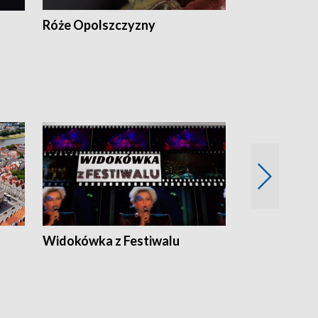
Róże Opolszczyzny
Czas report
Widokówka z Festiwalu
Strefa Kultu