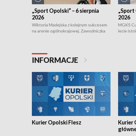
„Sport Opolski” – 6 sierpnia
„Sport 
2026
2026
Wiktoria Madejska z kolejnym sukcesem
MGKS Cuk
na arenie ogólnokrajowej. Zawodniczka
lecie ist
Klubu Kolarskiego Ziemia Brzeska
odbył się
została podwójna Mistrzynią Polski
również o
Juniorów Młodszych w kolarstwie
Otwartyc
torowym.
plażowej
INFORMACJE
meczu Ko
Kurier Opolski Flesz
Kurier 
główn