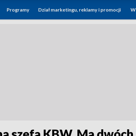
Programy
Dział marketingu, reklamy i promocji
Wi
 na szefa KBW. Ma dwóc