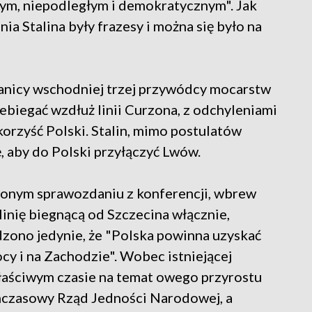
nym, niepodległym i demokratycznym". Jak
nia Stalina były frazesy i można się było na
ranicy wschodniej trzej przywódcy mocarstw
zebiegać wzdłuż linii Curzona, z odchyleniami
orzyść Polski. Stalin, mimo postulatów
ę, aby do Polski przyłączyć Lwów.
zonym sprawozdaniu z konferencji, wbrew
linię biegnącą od Szczecina włącznie,
dzono jedynie, że "Polska powinna uzyskać
cy i na Zachodzie". Wobec istniejącej
łaściwym czasie na temat owego przyrostu
ymczasowy Rząd Jedności Narodowej, a