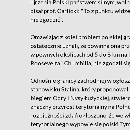
ujrzenia Polski państwem silnym, wol
pisał prof. Garlicki: "To z punktu widze
nie zgodzić".
Omawiając z kolei problem polskiej g
ostatecznie uznali, że powinna ona pr
w pewnych okolicach od 5 do 8 km na k
Roosevelta i Churchilla, nie zgodził si
Odnośnie granicy zachodniej w ogłos
stanowisku Stalina, który proponował 
biegiem Odry i Nysy Łużyckiej, stwier
znaczny przyrost terytorialny na Półno
rozbieżności zdań ogłoszono, że we w
terytorialnego wypowie się polski T