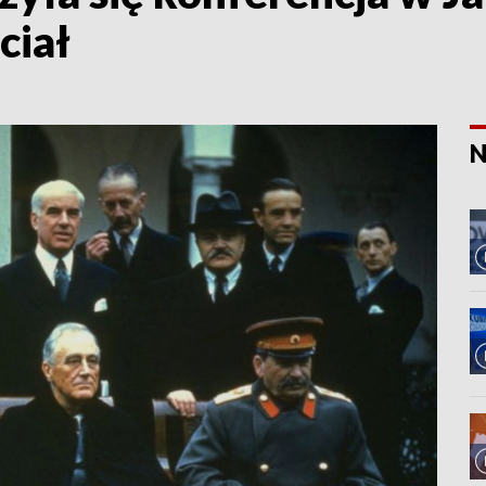
ciał
N