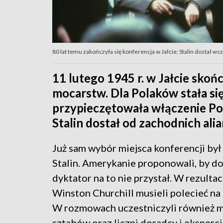
80 lat temu zakończyła się konferencja w Jałcie; Stalin dostał ws
11 lutego 1945 r. w Jałcie skoń
mocarstw. Dla Polaków stała si
przypieczętowała włączenie Pol
Stalin dostał od zachodnich ali
Już sam wybór miejsca konferencji by
Stalin. Amerykanie proponowali, by do
dyktator na to nie przystał. W rezult
Winston Churchill musieli polecieć n
W rozmowach uczestniczyli również m
sztabów oraz liczni doradcy i eksperc