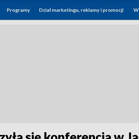
Programy
Dział marketingu, reklamy i promocji
Wi
yła się konferencja w Jał