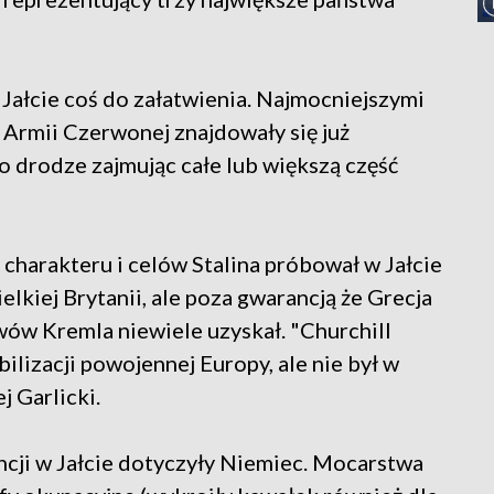
ałcie coś do załatwienia. Najmocniejszymi
 Armii Czerwonej znajdowały się już
o drodze zajmując całe lub większą część
o charakteru i celów Stalina próbował w Jałcie
lkiej Brytanii, ale poza gwarancją że Grecja
wów Kremla niewiele uzyskał. "Churchill
ilizacji powojennej Europy, ale nie był w
j Garlicki.
cji w Jałcie dotyczyły Niemiec. Mocarstwa