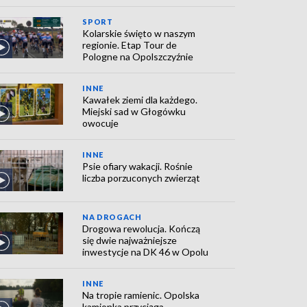
SPORT
Kolarskie święto w naszym
regionie. Etap Tour de
Pologne na Opolszczyźnie
INNE
Kawałek ziemi dla każdego.
Miejski sad w Głogówku
owocuje
INNE
Psie ofiary wakacji. Rośnie
liczba porzuconych zwierząt
NA DROGACH
Drogowa rewolucja. Kończą
się dwie najważniejsze
inwestycje na DK 46 w Opolu
INNE
Na tropie ramienic. Opolska
kamionka przyciąga