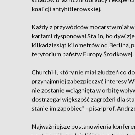
koalicji antyhitlerowskiej.
Każdy z przywódców mocarstw miał w J
kartami dysponował Stalin, bo dywizje
kilkadziesiąt kilometrów od Berlina, p
terytorium państw Europy Środkowej.
Churchill, który nie miał złudzeń co d
przynajmniej zabezpieczyć interesy Wie
nie zostanie wciągnięta w orbitę wpły
dostrzegał większość zagrożeń dla stab
stanie im zapobiec" - pisał prof. Andrze
Najważniejsze postanowienia konferen