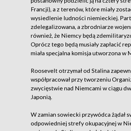
postanowiły podzielić ją na cztery str
Francji), a z terenów, które miały zo
wysiedlenie ludności niemieckiej. Par
zdelegalizowana, a zbrodniarze woje
również, że Niemcy będą zdemilitaryzo
Oprócz tego będą musiały zapłacić repa
miała specjalna komisja utworzona w 
Roosevelt otrzymał od Stalina zapewn
współpracował przy tworzeniu Organi
zwycięstwie nad Niemcami w ciągu dwó
Japonią.
W zamian sowiecki przywódca żądał s
odpowiedniej strefy okupacyjnej w 