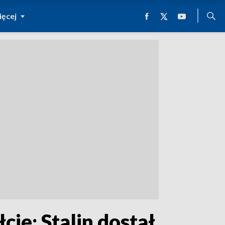
ęcej
cie; Stalin dostał