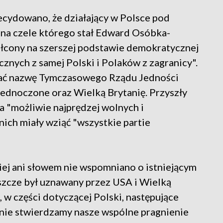
ydowano, że działający w Polsce pod
na czele którego stał Edward Osóbka-
łcony na szerszej podstawie demokratycznej
ych z samej Polski i Polaków z zagranicy".
mać nazwę Tymczasowego Rządu Jedności
jednoczone oraz Wielką Brytanię. Przyszły
 "możliwie najprędzej wolnych i
ich miały wziąć "wszystkie partie
iej ani słowem nie wspomniano o istniejącym
eszcze był uznawany przez USA i Wielką
, w części dotyczącej Polski, następujące
nie stwierdzamy nasze wspólne pragnienie