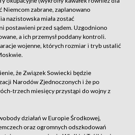
efy okupacyjne (wykroiły kawałek również dla
stać Niemcom zabrane, zaplanowano
tia nazistowska miała zostać
nni postawieni przed sądem. Uzgodniono
wane, a ich przemysł poddany kontroli.
racje wojenne, których rozmiar i tryb ustalić
Moskwie.
ienie, że Związek Sowiecki będzie
zacji Narodów Zjednoczonych i że po
ch-trzech miesięcy przystąpi do wojny z
wobody działań w Europie Środkowej,
Niemczech oraz ogromnych odszkodowań