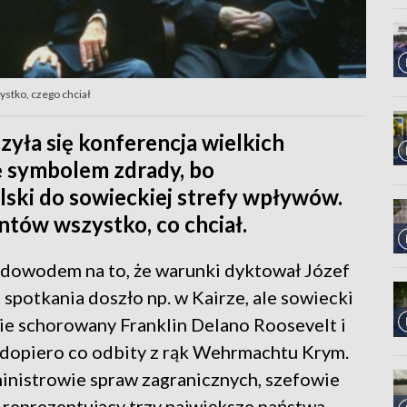
zystko, czego chciał
czyła się konferencja wielkich
ę symbolem zdrady, bo
ski do sowieckiej strefy wpływów.
antów wszystko, co chciał.
ł dowodem na to, że warunki dyktował Józef
 spotkania doszło np. w Kairze, ale sowiecki
acie schorowany Franklin Delano Roosevelt i
a dopiero co odbity z rąk Wehrmachtu Krym.
inistrowie spraw zagranicznych, szefowie
i reprezentujący trzy największe państwa