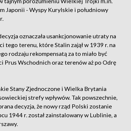
 tajnym porozumieniu Wielkiej Trójki m.in.
m Japonii - Wyspy Kurylskie i południowy
r.
decyzja oznaczała usankcjonowanie utraty na
tego terenu, które Stalin zajął w 1939 r. na
o rodzaju rekompensatą za to miało być
ści Prus Wschodnich oraz terenów aż po Odrę
akie Stany Zjednoczone i Wielka Brytania
 sowieckiej strefy wpływów. Tak powszechnie,
rana decyzja, że nowy rząd Polski zostanie
ipcu 1944 r. został zainstalowany w Lublinie, a
rszawy.