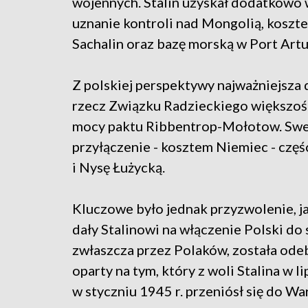
wojennych. Stalin uzyskał dodatkowo w
uznanie kontroli nad Mongolią, koszte
Sachalin oraz bazę morską w Port Artu
Z polskiej perspektywy najważniejsza 
rzecz Związku Radzieckiego większości 
mocy paktu Ribbentrop-Mołotow. Sweg
przyłączenie - kosztem Niemiec - czę
i Nysę Łużycką.
Kluczowe było jednak przyzwolenie, j
dały Stalinowi na włączenie Polski do
zwłaszcza przez Polaków, została odeb
oparty na tym, który z woli Stalina w l
w styczniu 1945 r. przeniósł się do Wa