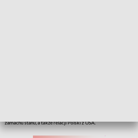
Karty na stół - 8 lutego 2025
Niespełna 100 dni pozostało do wyborów
prezydenckich - i ten temat zdominował dzisiejszy
program „Karty na stół”.
Politycy rozmawiali także o powołaniu drugiego wojewody w
naszym regionie, śledztwu w sprawie podejrzenia popełnienia
zamachu stanu, a także relacji Polski z USA.