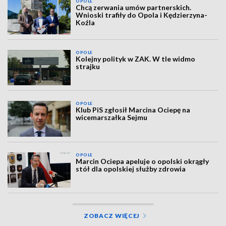
OPOLE
Chcą zerwania umów partnerskich.
Wnioski trafiły do Opola i Kędzierzyna-
Koźla
OPOLE
Kolejny polityk w ZAK. W tle widmo
strajku
OPOLE
Klub PiS zgłosił Marcina Ociepę na
wicemarszałka Sejmu
OPOLE
Marcin Ociepa apeluje o opolski okrągły
stół dla opolskiej służby zdrowia
ZOBACZ WIĘCEJ