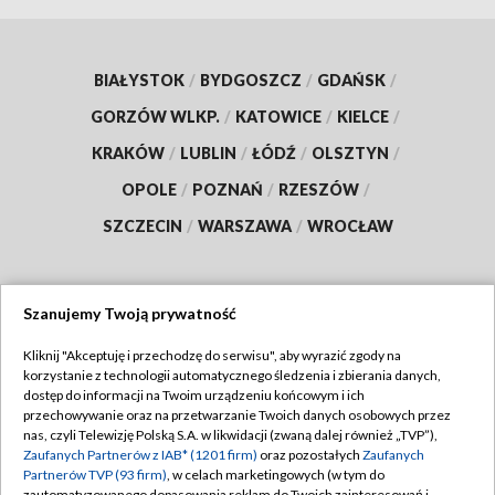
BIAŁYSTOK
/
BYDGOSZCZ
/
GDAŃSK
/
GORZÓW WLKP.
/
KATOWICE
/
KIELCE
/
KRAKÓW
/
LUBLIN
/
ŁÓDŹ
/
OLSZTYN
/
OPOLE
/
POZNAŃ
/
RZESZÓW
/
SZCZECIN
/
WARSZAWA
/
WROCŁAW
Szanujemy Twoją prywatność
Dołącz do nas:
Kliknij "Akceptuję i przechodzę do serwisu", aby wyrazić zgody na
korzystanie z technologii automatycznego śledzenia i zbierania danych,
TVP
dostęp do informacji na Twoim urządzeniu końcowym i ich
Abonament TVP
przechowywanie oraz na przetwarzanie Twoich danych osobowych przez
Regulamin TVP
nas, czyli Telewizję Polską S.A. w likwidacji (zwaną dalej również „TVP”),
Emisja w TVP
Zaufanych Partnerów z IAB* (1201 firm)
oraz pozostałych
Zaufanych
Polityka prywatności
Partnerów TVP (93 firm)
, w celach marketingowych (w tym do
Centrum informacji TVP
Moje zgody
zautomatyzowanego dopasowania reklam do Twoich zainteresowań i