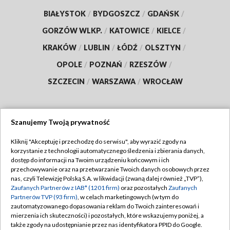
BIAŁYSTOK
/
BYDGOSZCZ
/
GDAŃSK
/
GORZÓW WLKP.
/
KATOWICE
/
KIELCE
/
KRAKÓW
/
LUBLIN
/
ŁÓDŹ
/
OLSZTYN
/
OPOLE
/
POZNAŃ
/
RZESZÓW
/
SZCZECIN
/
WARSZAWA
/
WROCŁAW
Szanujemy Twoją prywatność
Dołącz do nas:
Kliknij "Akceptuję i przechodzę do serwisu", aby wyrazić zgody na
korzystanie z technologii automatycznego śledzenia i zbierania danych,
TVP
dostęp do informacji na Twoim urządzeniu końcowym i ich
Abonament TVP
przechowywanie oraz na przetwarzanie Twoich danych osobowych przez
Regulamin TVP
nas, czyli Telewizję Polską S.A. w likwidacji (zwaną dalej również „TVP”),
Emisja w TVP
Zaufanych Partnerów z IAB* (1201 firm)
oraz pozostałych
Zaufanych
Polityka prywatności
Partnerów TVP (93 firm)
, w celach marketingowych (w tym do
Centrum informacji TVP
Moje zgody
zautomatyzowanego dopasowania reklam do Twoich zainteresowań i
mierzenia ich skuteczności) i pozostałych, które wskazujemy poniżej, a
Naziemna Telewizja Cyfrowa
Pomoc
także zgody na udostępnianie przez nas identyfikatora PPID do Google.