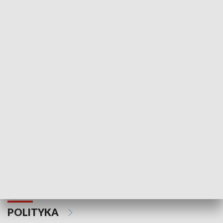
Wejściówka
Zakładka
MNIEJSZOŚCI
Schlesien Journal
POLITYKA