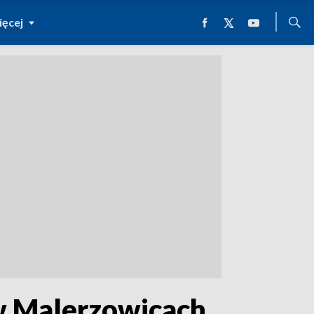
ęcej
 w Malerzowicach