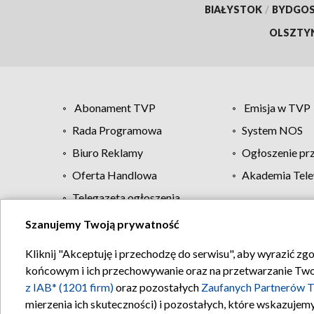
BIAŁYSTOK
/
BYDGO
OLSZTY
Abonament TVP
Emisja w TVP
Rada Programowa
System NOS
Biuro Reklamy
Ogłoszenie pr
Oferta Handlowa
Akademia Tele
Telegazeta ogłoszenia
Szanujemy Twoją prywatność
Regulamin TVP
Kliknij "Akceptuję i przechodzę do serwisu", aby wyrazić zg
końcowym i ich przechowywanie oraz na przetwarzanie Twoich
z IAB* (1201 firm)
oraz pozostałych
Zaufanych Partnerów T
mierzenia ich skuteczności) i pozostałych, które wskazujemy