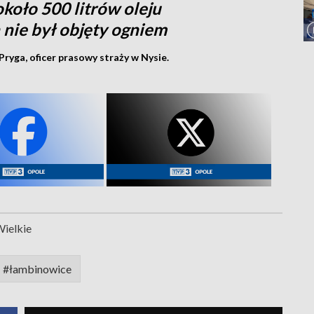
koło 500 litrów oleju
 nie był objęty ogniem
Pryga, oficer prasowy straży w Nysie.
Wielkie
#łambinowice