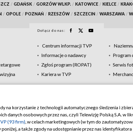
SZCZ
/
GDAŃSK
/
GORZÓW WLKP.
/
KATOWICE
/
KIELCE
/
KRA
N
/
OPOLE
/
POZNAŃ
/
RZESZÓW
/
SZCZECIN
/
WARSZAWA
/
W
Dołącz do nas:
Centrum informacji TVP
Naziemna
Informacje o nadawcy
Program d
zetargowe
Zgłoś program (ROPAT)
Serwis fo
wizyjna
Kariera w TVP
Merchandi
Polityka prywatności
Moje zgody
Pomoc
Biuro re
ody na korzystanie z technologii automatycznego śledzenia i zbie
 danych osobowych przez nas, czyli Telewizję Polską S.A. w likw
VP (93 firm)
, w celach marketingowych (w tym do zautomatyzow
 poniżej, a także zgody na udostępnianie przez nas identyfikator