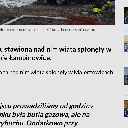
kich. Spłonął domek holenderski (fot. Ochotnicza Straż Pożarna
 ustawiona nad nim wiata spłonęły w
nie Łambinowice.
ona nad nim wiata spłonęły w Malerzowicach
ejscu prowadziliśmy od godziny
mku była butla gazowa, ale na
 wybuchu. Dodatkowo przy