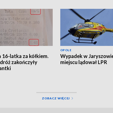
OPOLE
a 16-latka za kółkiem.
Wypadek w Jaryszowie
odróż zakończyły
miejscu lądował LPR
antki
ZOBACZ WIĘCEJ