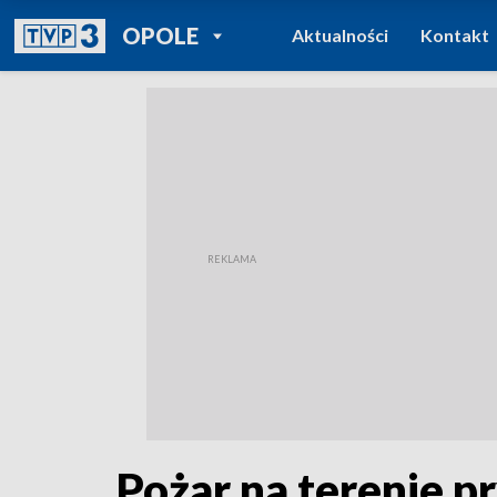
POWRÓT DO
OPOLE
Aktualności
Kontakt
TVP REGIONY
Pożar na terenie p