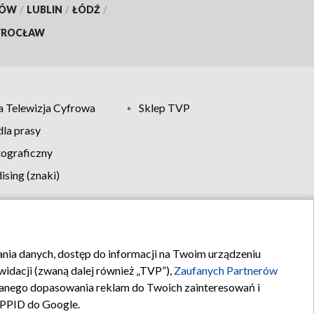
KÓW
/
LUBLIN
/
ŁÓDŹ
/
ROCŁAW
 Telewizja Cyfrowa
Sklep TVP
la prasy
tograficzny
sing (znaki)
klamy
Kontakt
rania danych, dostęp do informacji na Twoim urządzeniu
idacji (zwaną dalej również „TVP”),
Zaufanych Partnerów
anego dopasowania reklam do Twoich zainteresowań i
a PPID do Google.