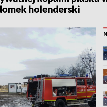
 domek holenderski
N