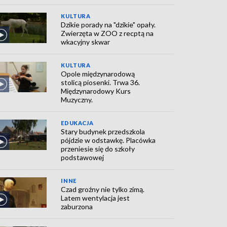
KULTURA
Dzikie porady na "dzikie" opały.
Zwierzęta w ZOO z recptą na
wkacyjny skwar
KULTURA
Opole międzynarodową
stolicą piosenki. Trwa 36.
Międzynarodowy Kurs
Muzyczny.
EDUKACJA
Stary budynek przedszkola
pójdzie w odstawkę. Placówka
przeniesie się do szkoły
podstawowej
INNE
Czad groźny nie tylko zimą.
Latem wentylacja jest
zaburzona