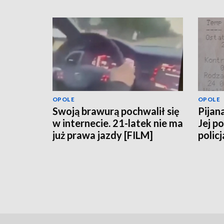
OPOLE
OPOLE
Swoją brawurą pochwalił się
Pijan
w internecie. 21-latek nie ma
Jej p
już prawa jazdy [FILM]
policj