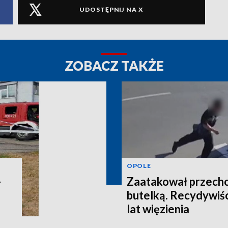
UDOSTĘPNIJ NA X
ZOBACZ TAKŻE
OPOLE
-
Zaatakował przecho
butelką. Recydywiśc
lat więzienia