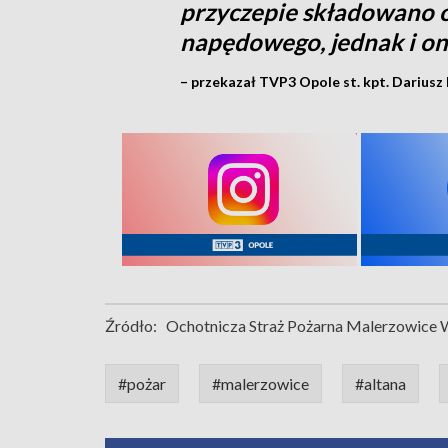
przyczepie składowano o
napędowego, jednak i on
– przekazał TVP3 Opole st. kpt. Dariusz 
Źródło:
Ochotnicza Straż Pożarna Malerzowice 
#pożar
#malerzowice
#altana