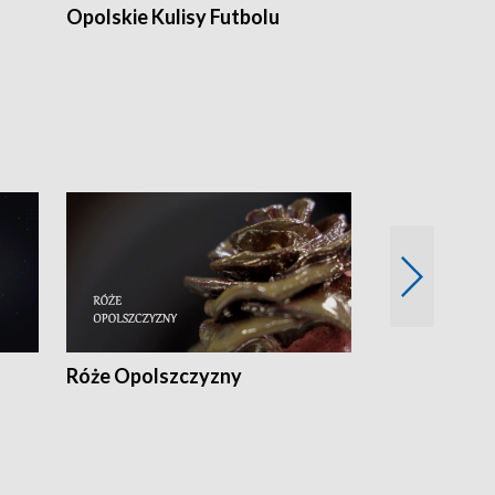
Opolskie Kulisy Futbolu
Złote chwile
sportu
Róże Opolszczyzny
Czas report