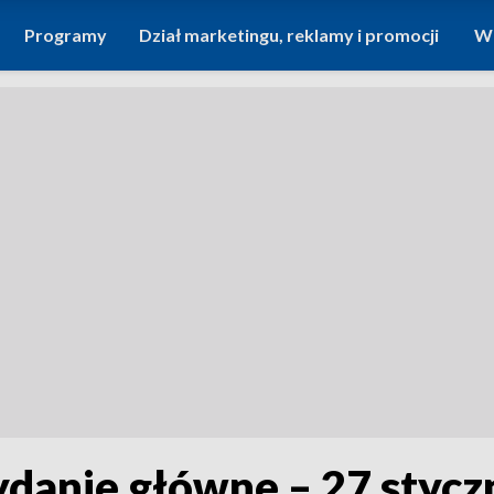
Programy
Dział marketingu, reklamy i promocji
Wi
ydanie główne – 27 stycz