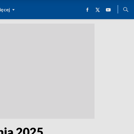
ęcej
nia 2025