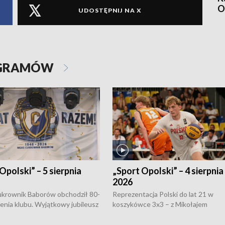
O
UDOSTĘPNIJ NA X
OGRAMÓW
Opolski” – 5 sierpnia
„Sport Opolski” – 4 sierpnia
2026
rownik Baborów obchodził 80-
Reprezentacja Polski do lat 21 w
nienia klubu. Wyjątkowy jubileusz
koszykówce 3x3 – z Mikołajem
 na sportowo. W programie
Kowalczykiem z opolskiego AZS-u 
 turnieju eliminacyjnym
składzie - wygrała dwa z trzech tur