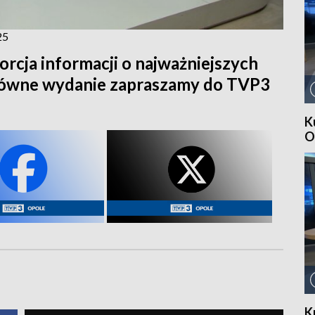
25
orcja informacji o najważniejszych
główne wydanie zapraszamy do TVP3
K
O
K