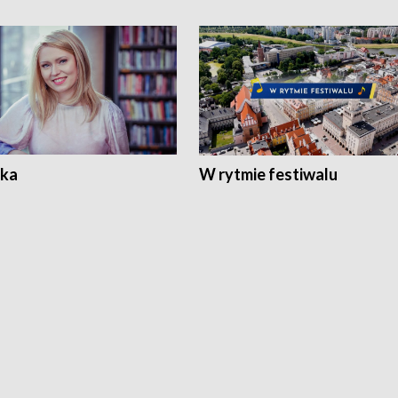
ka
W rytmie festiwalu