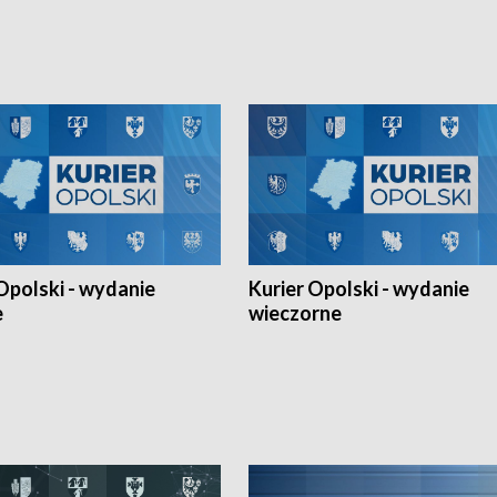
h Mistrzostw w siatkówce
w ramach Ligi Narodów. Rywalizacja
 amatorów w Opolu oraz o
odbyła się w węgierskim Szolnok.
lejarza Opole. Zapraszamy!
Opolski - wydanie
Kurier Opolski - wydanie
e
wieczorne