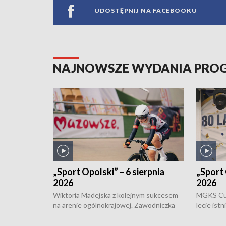
UDOSTĘPNIJ NA FACEBOOKU
NAJNOWSZE WYDANIA PR
„Sport Opolski” – 6 sierpnia
„Sport 
2026
2026
Wiktoria Madejska z kolejnym sukcesem
MGKS Cuk
na arenie ogólnokrajowej. Zawodniczka
lecie ist
Klubu Kolarskiego Ziemia Brzeska
odbył się
została podwójna Mistrzynią Polski
również o