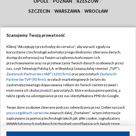
OPOLE
/
POZNAŃ
/
RZESZÓW
/
SZCZECIN
/
WARSZAWA
/
WROCŁAW
Szanujemy Twoją prywatność
Dołącz do nas:
Kliknij "Akceptuję i przechodzę do serwisu", aby wyrazić zgody na
korzystanie z technologii automatycznego śledzenia i zbierania danych,
TVP
dostęp do informacji na Twoim urządzeniu końcowym i ich
Abonament TVP
przechowywanie oraz na przetwarzanie Twoich danych osobowych przez
Regulamin TVP
nas, czyli Telewizję Polską S.A. w likwidacji (zwaną dalej również „TVP”),
Emisja w TVP
Zaufanych Partnerów z IAB* (1201 firm)
oraz pozostałych
Zaufanych
Polityka prywatności
Partnerów TVP (93 firm)
, w celach marketingowych (w tym do
Centrum informacji TVP
Moje zgody
zautomatyzowanego dopasowania reklam do Twoich zainteresowań i
mierzenia ich skuteczności) i pozostałych, które wskazujemy poniżej, a
Naziemna Telewizja Cyfrowa
Pomoc
także zgody na udostępnianie przez nas identyfikatora PPID do Google.
Sklep TVP
Biuro reklamy
Twoje dane osobowe zbierane podczas odwiedzania przez Ciebie naszych
Rada Programowa
poszczególnych serwisów
zwanych dalej „Portalem”, w tym informacje
Kontakt
zapisywane za pomocą technologii takich jak: pliki cookie, sygnalizatory
System NOS
WWW lub innych podobnych technologii umożliwiających świadczenie
dopasowanych i bezpiecznych usług, personalizację treści oraz reklam,
Informacje o nadawcy
Kanały
udostępnianie funkcji mediów społecznościowych oraz analizowanie