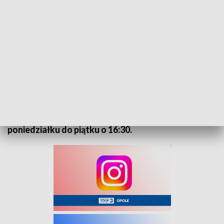
„Kurier Opolski” – flesz, 21 stycznia 2024
Na nasz serwis informacyjny zapraszamy od
poniedziałku do piątku o 16:30.