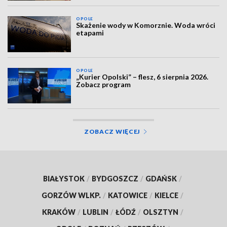
OPOLE
Skażenie wody w Komorznie. Woda wróci
etapami
OPOLE
„Kurier Opolski” – flesz, 6 sierpnia 2026.
Zobacz program
ZOBACZ WIĘCEJ
BIAŁYSTOK
/
BYDGOSZCZ
/
GDAŃSK
/
GORZÓW WLKP.
/
KATOWICE
/
KIELCE
/
KRAKÓW
/
LUBLIN
/
ŁÓDŹ
/
OLSZTYN
/