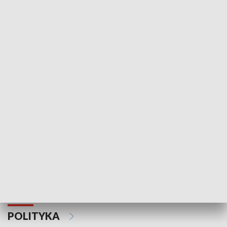
Wejściówka
Zakładka
MNIEJSZOŚCI
Schlesien Journal
POLITYKA