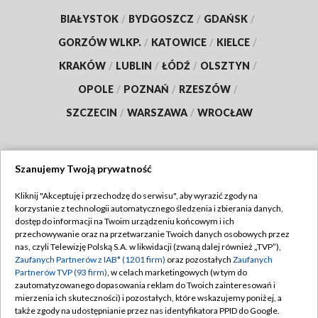
BIAŁYSTOK
/
BYDGOSZCZ
/
GDAŃSK
/
GORZÓW WLKP.
/
KATOWICE
/
KIELCE
/
KRAKÓW
/
LUBLIN
/
ŁÓDŹ
/
OLSZTYN
/
OPOLE
/
POZNAŃ
/
RZESZÓW
/
SZCZECIN
/
WARSZAWA
/
WROCŁAW
Szanujemy Twoją prywatność
Dołącz do nas:
Kliknij "Akceptuję i przechodzę do serwisu", aby wyrazić zgody na
korzystanie z technologii automatycznego śledzenia i zbierania danych,
TVP
dostęp do informacji na Twoim urządzeniu końcowym i ich
Abonament TVP
przechowywanie oraz na przetwarzanie Twoich danych osobowych przez
Regulamin TVP
nas, czyli Telewizję Polską S.A. w likwidacji (zwaną dalej również „TVP”),
Emisja w TVP
Zaufanych Partnerów z IAB* (1201 firm)
oraz pozostałych
Zaufanych
Polityka prywatności
Partnerów TVP (93 firm)
, w celach marketingowych (w tym do
Centrum informacji TVP
Moje zgody
zautomatyzowanego dopasowania reklam do Twoich zainteresowań i
mierzenia ich skuteczności) i pozostałych, które wskazujemy poniżej, a
Naziemna Telewizja Cyfrowa
Pomoc
także zgody na udostępnianie przez nas identyfikatora PPID do Google.