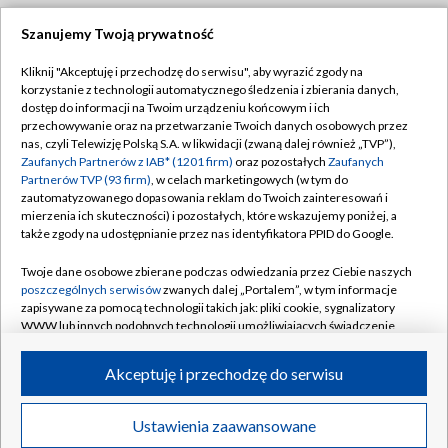
Szanujemy Twoją prywatność
Dołącz do nas:
Kliknij "Akceptuję i przechodzę do serwisu", aby wyrazić zgody na
korzystanie z technologii automatycznego śledzenia i zbierania danych,
TVP
dostęp do informacji na Twoim urządzeniu końcowym i ich
Abonament TVP
przechowywanie oraz na przetwarzanie Twoich danych osobowych przez
Regulamin TVP
nas, czyli Telewizję Polską S.A. w likwidacji (zwaną dalej również „TVP”),
Emisja w TVP
Zaufanych Partnerów z IAB* (1201 firm)
oraz pozostałych
Zaufanych
Polityka prywatności
Partnerów TVP (93 firm)
, w celach marketingowych (w tym do
Centrum informacji TVP
Moje zgody
zautomatyzowanego dopasowania reklam do Twoich zainteresowań i
mierzenia ich skuteczności) i pozostałych, które wskazujemy poniżej, a
Naziemna Telewizja Cyfrowa
Pomoc
także zgody na udostępnianie przez nas identyfikatora PPID do Google.
Sklep TVP
Biuro reklamy
Twoje dane osobowe zbierane podczas odwiedzania przez Ciebie naszych
Rada Programowa
poszczególnych serwisów
zwanych dalej „Portalem”, w tym informacje
Kontakt
zapisywane za pomocą technologii takich jak: pliki cookie, sygnalizatory
System NOS
WWW lub innych podobnych technologii umożliwiających świadczenie
dopasowanych i bezpiecznych usług, personalizację treści oraz reklam,
Informacje o nadawcy
Kanały
udostępnianie funkcji mediów społecznościowych oraz analizowanie
Akceptuję i przechodzę do serwisu
ruchu w Internecie.
Program dla prasy
©2026 Telewizja Polska S.A. w likwidacji
Biuro Reklamy
Twoje dane osobowe zbierane podczas odwiedzania przez Ciebie
Ustawienia zaawansowane
poszczególnych serwisów
na Portalu, takie jak adresy IP, identyfikatory
Ogłoszenie przetargowe