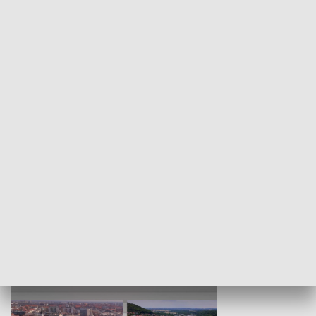
KULTURA I SZTUKA
Wejściówka
Zakładka
MNIEJSZOŚCI