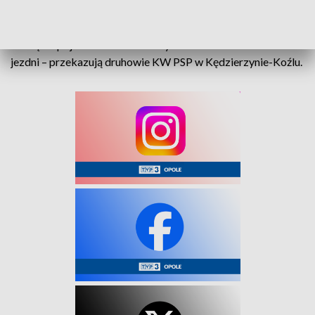
podróżowały 3 osoby, nikt nie został poszkodowany. -
Działania strażaków polegały na odłączeniu akumulatorów,
usunięciu pojazdów i uszkodzonych elementów karoserii z
jezdni – przekazują druhowie KW PSP w Kędzierzynie-Koźlu.