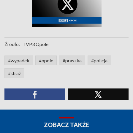
Źródło:
TVP3 Opole
#wypadek
#opole
#praszka
#policja
#straż
ZOBACZ TAKŻE