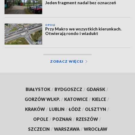
Jeden fragment nadal bez oznaczeń
OPOLE
Przy Makro we wszystkich kierunkach.
Otwierają rondo i wiadukt
ZOBACZ WIĘCEJ
BIAŁYSTOK
/
BYDGOSZCZ
/
GDAŃSK
/
GORZÓW WLKP.
/
KATOWICE
/
KIELCE
/
KRAKÓW
/
LUBLIN
/
ŁÓDŹ
/
OLSZTYN
/
OPOLE
/
POZNAŃ
/
RZESZÓW
/
SZCZECIN
/
WARSZAWA
/
WROCŁAW