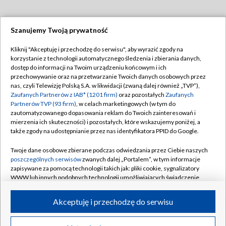
Szanujemy Twoją prywatność
Dołącz do nas:
Kliknij "Akceptuję i przechodzę do serwisu", aby wyrazić zgody na
korzystanie z technologii automatycznego śledzenia i zbierania danych,
TVP
dostęp do informacji na Twoim urządzeniu końcowym i ich
Abonament TVP
przechowywanie oraz na przetwarzanie Twoich danych osobowych przez
Regulamin TVP
nas, czyli Telewizję Polską S.A. w likwidacji (zwaną dalej również „TVP”),
Emisja w TVP
Zaufanych Partnerów z IAB* (1201 firm)
oraz pozostałych
Zaufanych
Polityka prywatności
Partnerów TVP (93 firm)
, w celach marketingowych (w tym do
Centrum informacji TVP
Moje zgody
zautomatyzowanego dopasowania reklam do Twoich zainteresowań i
mierzenia ich skuteczności) i pozostałych, które wskazujemy poniżej, a
Naziemna Telewizja Cyfrowa
Pomoc
także zgody na udostępnianie przez nas identyfikatora PPID do Google.
Sklep TVP
Biuro reklamy
Twoje dane osobowe zbierane podczas odwiedzania przez Ciebie naszych
Rada Programowa
poszczególnych serwisów
zwanych dalej „Portalem”, w tym informacje
Kontakt
zapisywane za pomocą technologii takich jak: pliki cookie, sygnalizatory
System NOS
WWW lub innych podobnych technologii umożliwiających świadczenie
dopasowanych i bezpiecznych usług, personalizację treści oraz reklam,
Informacje o nadawcy
Kanały
udostępnianie funkcji mediów społecznościowych oraz analizowanie
Akceptuję i przechodzę do serwisu
ruchu w Internecie.
Program dla prasy
©2026 Telewizja Polska S.A. w likwidacji
Biuro Reklamy
Twoje dane osobowe zbierane podczas odwiedzania przez Ciebie