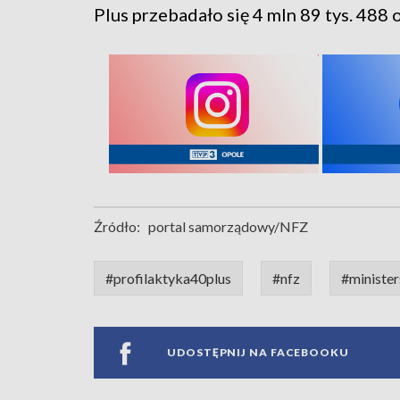
Plus przebadało się 4 mln 89 tys. 488 
Źródło:
portal samorządowy/NFZ
#profilaktyka40plus
#nfz
#ministe
UDOSTĘPNIJ NA FACEBOOKU