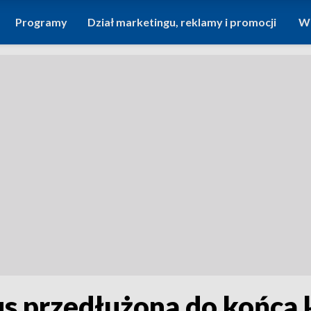
Programy
Dział marketingu, reklamy i promocji
Wi
us przedłużona do końca 