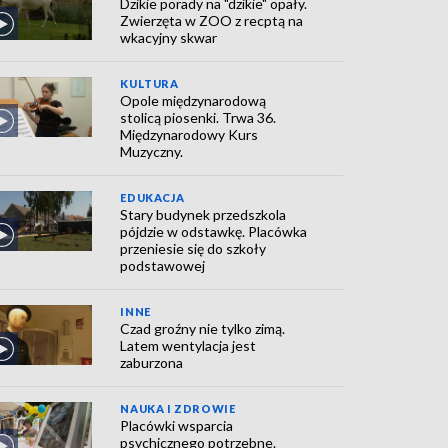
Dzikie porady na "dzikie" opały.
Zwierzęta w ZOO z recptą na
wkacyjny skwar
KULTURA
Opole międzynarodową
stolicą piosenki. Trwa 36.
Międzynarodowy Kurs
Muzyczny.
EDUKACJA
Stary budynek przedszkola
pójdzie w odstawkę. Placówka
przeniesie się do szkoły
podstawowej
INNE
Czad groźny nie tylko zimą.
Latem wentylacja jest
zaburzona
NAUKA I ZDROWIE
Placówki wsparcia
psychicznego potrzebne.