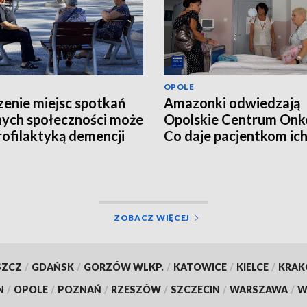
OPOLE
enie miejsc spotkań
Amazonki odwiedzają
nych społeczności może
Opolskie Centrum Onko
rofilaktyką demencji
Co daje pacjentkom ic
wizyta?
ZOBACZ WIĘCEJ
SZCZ
/
GDAŃSK
/
GORZÓW WLKP.
/
KATOWICE
/
KIELCE
/
KRA
N
/
OPOLE
/
POZNAŃ
/
RZESZÓW
/
SZCZECIN
/
WARSZAWA
/
W