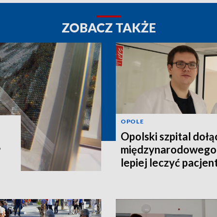
ZOBACZ TAKŻE
OPOLE
Opolski szpital dołą
międzynarodowego 
?
lepiej leczyć pacje
schorzeniem