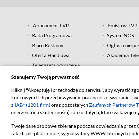
Abonament TVP
Emisja w TVP
Rada Programowa
System NOS
Biuro Reklamy
Ogłoszenie pr
Oferta Handlowa
Akademia Tele
Telegazeta ogłoszenia
Szanujemy Twoją prywatność
Regulamin TVP
Kliknij "Akceptuję i przechodzę do serwisu", aby wyrazić zg
końcowym i ich przechowywanie oraz na przetwarzanie Twoich
z IAB* (1201 firm)
oraz pozostałych
Zaufanych Partnerów T
mierzenia ich skuteczności) i pozostałych, które wskazujemy
Twoje dane osobowe zbierane podczas odwiedzania przez 
takich jak: pliki cookie, sygnalizatory WWW lub innych pod