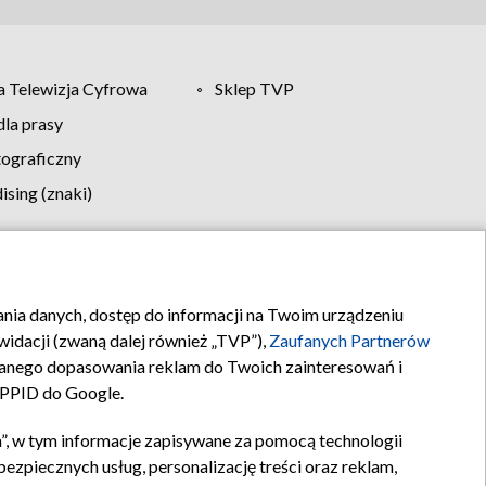
 Telewizja Cyfrowa
Sklep TVP
la prasy
tograficzny
sing (znaki)
klamy
Kontakt
rania danych, dostęp do informacji na Twoim urządzeniu
idacji (zwaną dalej również „TVP”),
Zaufanych Partnerów
anego dopasowania reklam do Twoich zainteresowań i
a PPID do Google.
”, w tym informacje zapisywane za pomocą technologii
zpiecznych usług, personalizację treści oraz reklam,