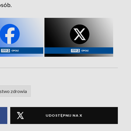
osób.
rstwo zdrowia
UDOSTĘPNIJ NA X