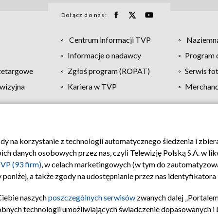
Dołącz do nas:
Centrum informacji TVP
Naziemna
Informacje o nadawcy
Program d
zetargowe
Zgłoś program (ROPAT)
Serwis fo
wizyjna
Kariera w TVP
Merchandi
Polityka prywatności
Moje zgody
Pomoc
Biuro re
ody na korzystanie z technologii automatycznego śledzenia i zbie
 danych osobowych przez nas, czyli Telewizję Polską S.A. w likw
VP (93 firm)
, w celach marketingowych (w tym do zautomatyzow
 poniżej, a także zgody na udostępnianie przez nas identyfikator
Ciebie naszych
poszczególnych serwisów
zwanych dalej „Portalem
obnych technologii umożliwiających świadczenie dopasowanych i be