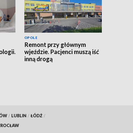
OPOLE
Remont przy głównym
logii.
wjeździe. Pacjenci muszą iść
h
inną drogą
KÓW
/
LUBLIN
/
ŁÓDŹ
/
ROCŁAW