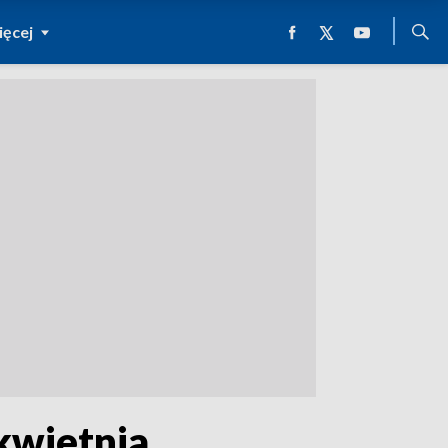
ęcej
kwietnia