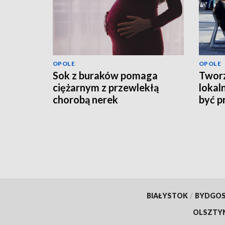
OPOLE
OPOLE
Sok z buraków pomaga
Tworz
ciężarnym z przewlekłą
lokal
chorobą nerek
być p
BIAŁYSTOK
/
BYDGO
OLSZTY