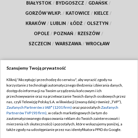
BIAŁYSTOK
/
BYDGOSZCZ
/
GDAŃSK
/
GORZÓW WLKP.
/
KATOWICE
/
KIELCE
/
KRAKÓW
/
LUBLIN
/
ŁÓDŹ
/
OLSZTYN
/
OPOLE
/
POZNAŃ
/
RZESZÓW
/
SZCZECIN
/
WARSZAWA
/
WROCŁAW
Szanujemy Twoją prywatność
Dołącz do nas:
Kliknij "Akceptuję i przechodzę do serwisu", aby wyrazić zgody na
korzystanie z technologii automatycznego śledzenia i zbierania danych,
TVP
dostęp do informacji na Twoim urządzeniu końcowym i ich
Abonament TVP
przechowywanie oraz na przetwarzanie Twoich danych osobowych przez
Regulamin TVP
nas, czyli Telewizję Polską S.A. w likwidacji (zwaną dalej również „TVP”),
Emisja w TVP
Zaufanych Partnerów z IAB* (1201 firm)
oraz pozostałych
Zaufanych
Polityka prywatności
Partnerów TVP (93 firm)
, w celach marketingowych (w tym do
Centrum informacji TVP
Moje zgody
zautomatyzowanego dopasowania reklam do Twoich zainteresowań i
mierzenia ich skuteczności) i pozostałych, które wskazujemy poniżej, a
Naziemna Telewizja Cyfrowa
Pomoc
także zgody na udostępnianie przez nas identyfikatora PPID do Google.
Sklep TVP
Biuro reklamy