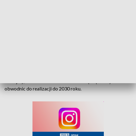
11,5 t/oś.
Obwodnica Sidziny będzie z kolei trasą liczącą ponad 8 km,
w ciągu drogi krajowej 46. Ma przebiegać po północno-
wschodniej stronie Sidziny. Ciąg prowadzić będzie przez
teren gminy Skoroszyce i Łambinowice, w powiecie nyskim
oraz przez fragment gminy Niemodlin w powiecie opolskim.
Jej elementem ma być nowa przeprawa przez Nysę Kłodzką.
Projektowana obwodnica będzie drogą w klasie technicznej
GP o nośności 11,5 ton/oś.
Dodajmy, że obie te obwodnice stanowią część listy 100
obwodnic do realizacji do 2030 roku.