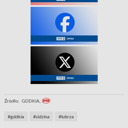
Źródło:
GDDKiA,
#gddkia
#sidzina
#lubrza