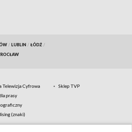
KÓW
/
LUBLIN
/
ŁÓDŹ
/
ROCŁAW
 Telewizja Cyfrowa
Sklep TVP
la prasy
tograficzny
sing (znaki)