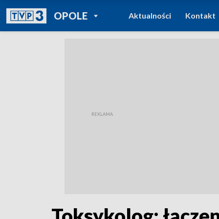
POWRÓT DO
OPOLE
Aktualności
Kontakt
TVP REGIONY
Toksykolog: łącze