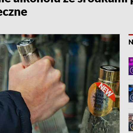
ieczne
N