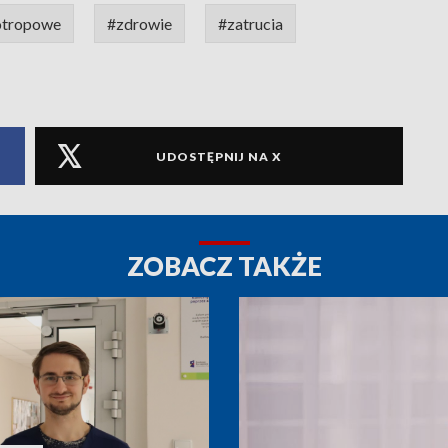
otropowe
#zdrowie
#zatrucia
UDOSTĘPNIJ NA X
ZOBACZ TAKŻE