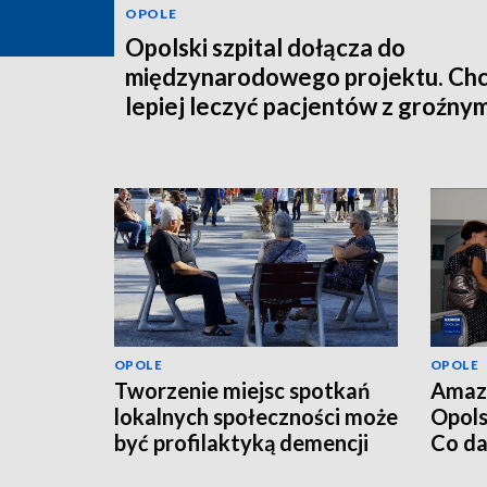
OPOLE
Opolski szpital dołącza do
międzynarodowego projektu. Ch
lepiej leczyć pacjentów z groźny
schorzeniem
OPOLE
OPOLE
Tworzenie miejsc spotkań
Amaz
lokalnych społeczności może
Opols
być profilaktyką demencji
Co da
wizyt