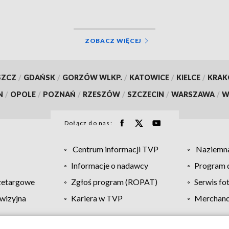
ZOBACZ WIĘCEJ
SZCZ
/
GDAŃSK
/
GORZÓW WLKP.
/
KATOWICE
/
KIELCE
/
KRA
N
/
OPOLE
/
POZNAŃ
/
RZESZÓW
/
SZCZECIN
/
WARSZAWA
/
W
Dołącz do nas:
Centrum informacji TVP
Naziemna
Informacje o nadawcy
Program d
zetargowe
Zgłoś program (ROPAT)
Serwis fo
wizyjna
Kariera w TVP
Merchandi