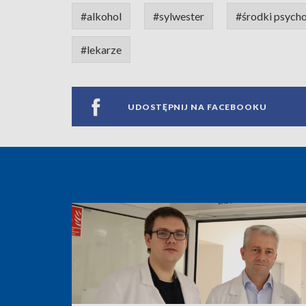
#alkohol
#sylwester
#środki psych
#lekarze
UDOSTĘPNIJ NA FACEBOOKU