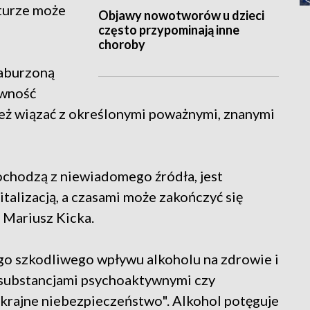
turze może
Objawy nowotworów u dzieci
często przypominają inne
choroby
aburzoną
awność
też wiązać z określonymi poważnymi, znanymi
ochodzą z niewiadomego źródła, jest
talizacją, a czasami może zakończyć się
r Mariusz Kicka.
go szkodliwego wpływu alkoholu na zdrowie i
 substancjami psychoaktywnymi czy
 skrajne niebezpieczeństwo". Alkohol potęguje