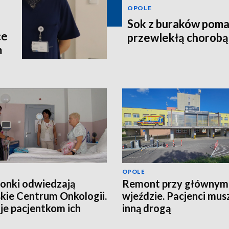
OPOLE
Sok z buraków poma
ce
przewlekłą chorobą
m
OPOLE
onki odwiedzają
Remont przy głównym
kie Centrum Onkologii.
wjeździe. Pacjenci musz
je pacjentkom ich
inną drogą
a?