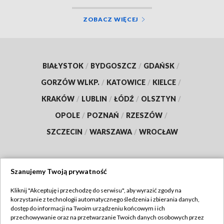
ZOBACZ WIĘCEJ
BIAŁYSTOK
/
BYDGOSZCZ
/
GDAŃSK
/
GORZÓW WLKP.
/
KATOWICE
/
KIELCE
/
KRAKÓW
/
LUBLIN
/
ŁÓDŹ
/
OLSZTYN
/
OPOLE
/
POZNAŃ
/
RZESZÓW
/
SZCZECIN
/
WARSZAWA
/
WROCŁAW
Szanujemy Twoją prywatność
Dołącz do nas:
Kliknij "Akceptuję i przechodzę do serwisu", aby wyrazić zgody na
korzystanie z technologii automatycznego śledzenia i zbierania danych,
TVP
dostęp do informacji na Twoim urządzeniu końcowym i ich
Abonament TVP
przechowywanie oraz na przetwarzanie Twoich danych osobowych przez
Regulamin TVP