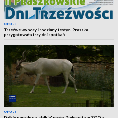
OPOLE
Trzeźwe wybory i rodzinny festyn. Praszka
przygotowała trzy dni spotkań
OPOLE
Dzikie porady na „dzikie” upały. Zwierzęta w ZOO z