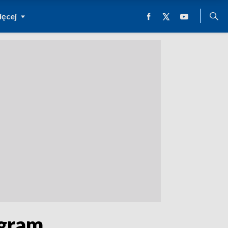
ęcej
ogram