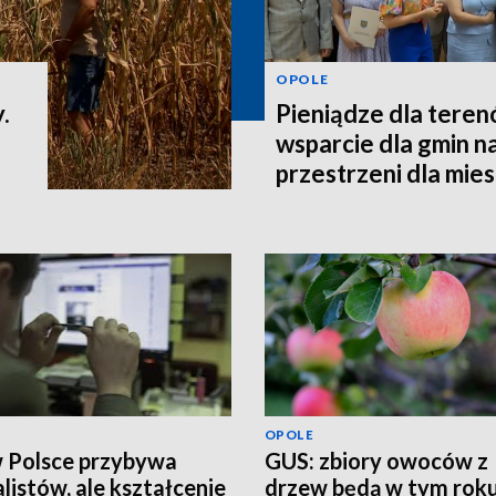
OPOLE
.
Pieniądze dla teren
wsparcie dla gmin n
przestrzeni dla mi
OPOLE
w Polsce przybywa
GUS: zbiory owoców z
alistów, ale kształcenie
drzew będą w tym rok