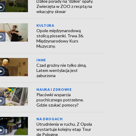
Dzikie porady na "dzikie" opały.
Zwierzęta w ZOO z recptą na
wkacyjny skwar
KULTURA
Opole międzynarodową
stolicą piosenki. Trwa 36.
Międzynarodowy Kurs
Muzyczny.
INNE
Czad groźny nie tylko zimą.
Latem wentylacja jest
zaburzona
NAUKA I ZDROWIE
Placówki wsparcia
psychicznego potrzebne.
Gdzie szukać pomocy?
NA DROGACH
Utrudnienia w ruchu. Z Opola
wystartuje kolejny etap Tour
de Pologne