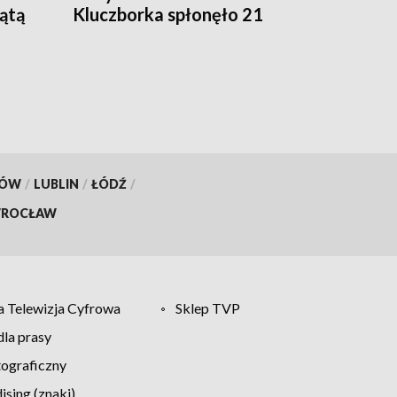
iątą
Kluczborka spłonęło 21
hektarów
KÓW
/
LUBLIN
/
ŁÓDŹ
/
ROCŁAW
 Telewizja Cyfrowa
Sklep TVP
la prasy
tograficzny
sing (znaki)