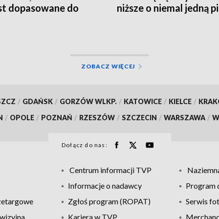
est dopasowane do
niższe o niemal jedną p
eb rynku pracy
ZOBACZ WIĘCEJ
SZCZ
/
GDAŃSK
/
GORZÓW WLKP.
/
KATOWICE
/
KIELCE
/
KRA
N
/
OPOLE
/
POZNAŃ
/
RZESZÓW
/
SZCZECIN
/
WARSZAWA
/
W
Dołącz do nas:
Centrum informacji TVP
Naziemna
Informacje o nadawcy
Program d
zetargowe
Zgłoś program (ROPAT)
Serwis fo
wizyjna
Kariera w TVP
Merchandi