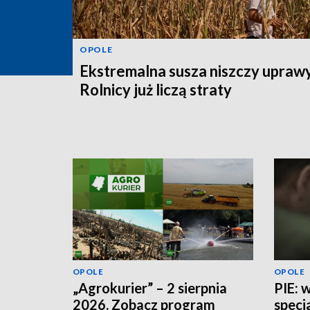
OPOLE
Ekstremalna susza niszczy uprawy
Rolnicy już liczą straty
OPOLE
OPOLE
„Agrokurier” – 2 sierpnia
PIE: 
2026. Zobacz program
specj