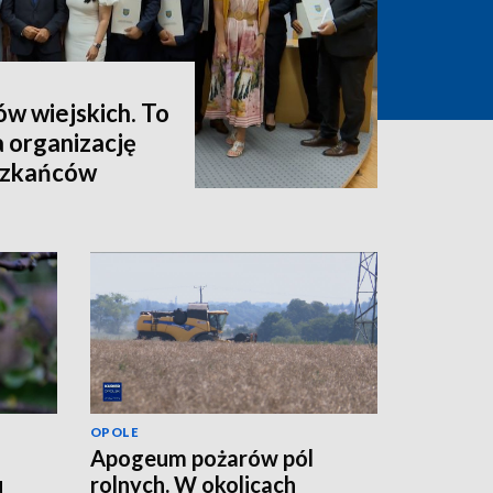
ów wiejskich. To
a organizację
eszkańców
OPOLE
Apogeum pożarów pól
u
rolnych. W okolicach