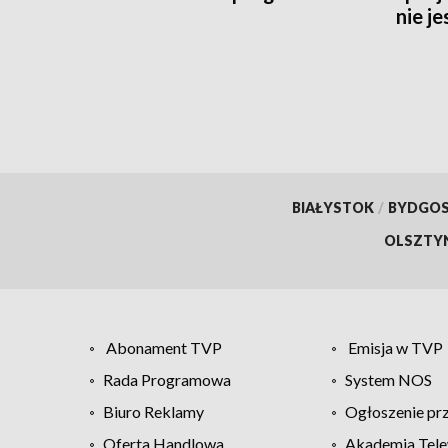
nie j
potrz
BIAŁYSTOK
/
BYDGO
OLSZTY
Abonament TVP
Emisja w TVP
Rada Programowa
System NOS
Biuro Reklamy
Ogłoszenie pr
Oferta Handlowa
Akademia Tele