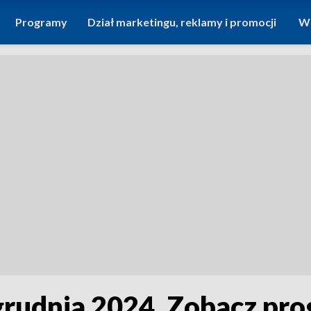
Programy
Dział marketingu, reklamy i promocji
Wi
grudnia 2024. Zobacz pr