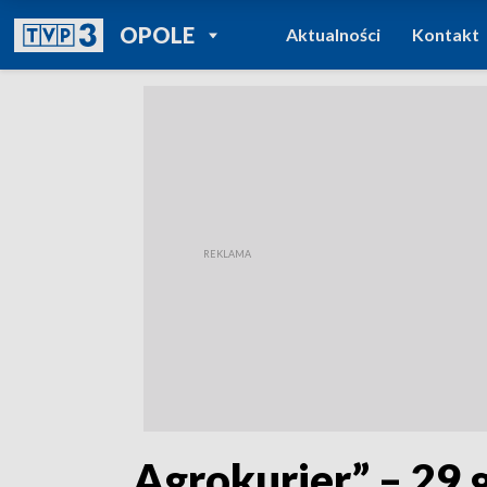
POWRÓT DO
OPOLE
Aktualności
Kontakt
TVP REGIONY
„Agrokurier” – 29 