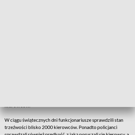
(fot. KP PSP Kędzierzyn-Koźle)
Bilans tegorocznych świątecznych dni wolnych na
drogach Opolszczyzny to 4 wypadki drogowe, w
których zginęła jedna osoba, a 5 zostało rannych.
Funkcjonariusze zatrzymali też 9 nietrzeźwych
kierowców.
W ciągu świątecznych dni funkcjonariusze sprawdzili stan
trzeźwości blisko 2000 kierowców. Ponadto policjanci
sprawdzali również prędkość, z jaką poruszali się kierowcy, a