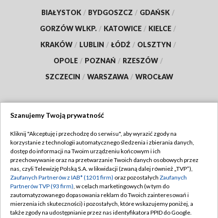
BIAŁYSTOK
/
BYDGOSZCZ
/
GDAŃSK
/
GORZÓW WLKP.
/
KATOWICE
/
KIELCE
/
KRAKÓW
/
LUBLIN
/
ŁÓDŹ
/
OLSZTYN
/
OPOLE
/
POZNAŃ
/
RZESZÓW
/
SZCZECIN
/
WARSZAWA
/
WROCŁAW
Szanujemy Twoją prywatność
Dołącz do nas:
Kliknij "Akceptuję i przechodzę do serwisu", aby wyrazić zgody na
korzystanie z technologii automatycznego śledzenia i zbierania danych,
TVP
dostęp do informacji na Twoim urządzeniu końcowym i ich
Abonament TVP
przechowywanie oraz na przetwarzanie Twoich danych osobowych przez
Regulamin TVP
nas, czyli Telewizję Polską S.A. w likwidacji (zwaną dalej również „TVP”),
Emisja w TVP
Polityka prywatności
Zaufanych Partnerów z IAB* (1201 firm)
oraz pozostałych
Zaufanych
Partnerów TVP (93 firm)
, w celach marketingowych (w tym do
Centrum informacji TVP
Moje zgody
zautomatyzowanego dopasowania reklam do Twoich zainteresowań i
mierzenia ich skuteczności) i pozostałych, które wskazujemy poniżej, a
Naziemna Telewizja Cyfrowa
Pomoc
także zgody na udostępnianie przez nas identyfikatora PPID do Google.