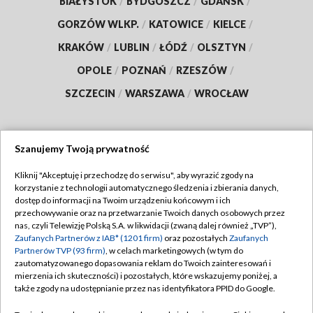
BIAŁYSTOK
/
BYDGOSZCZ
/
GDAŃSK
/
GORZÓW WLKP.
/
KATOWICE
/
KIELCE
/
KRAKÓW
/
LUBLIN
/
ŁÓDŹ
/
OLSZTYN
/
OPOLE
/
POZNAŃ
/
RZESZÓW
/
SZCZECIN
/
WARSZAWA
/
WROCŁAW
Szanujemy Twoją prywatność
Dołącz do nas:
Kliknij "Akceptuję i przechodzę do serwisu", aby wyrazić zgody na
korzystanie z technologii automatycznego śledzenia i zbierania danych,
TVP
dostęp do informacji na Twoim urządzeniu końcowym i ich
Abonament TVP
przechowywanie oraz na przetwarzanie Twoich danych osobowych przez
Regulamin TVP
nas, czyli Telewizję Polską S.A. w likwidacji (zwaną dalej również „TVP”),
Emisja w TVP
Zaufanych Partnerów z IAB* (1201 firm)
oraz pozostałych
Zaufanych
Polityka prywatności
Partnerów TVP (93 firm)
, w celach marketingowych (w tym do
Centrum informacji TVP
Moje zgody
zautomatyzowanego dopasowania reklam do Twoich zainteresowań i
mierzenia ich skuteczności) i pozostałych, które wskazujemy poniżej, a
Naziemna Telewizja Cyfrowa
Pomoc
także zgody na udostępnianie przez nas identyfikatora PPID do Google.
Sklep TVP
Biuro reklamy