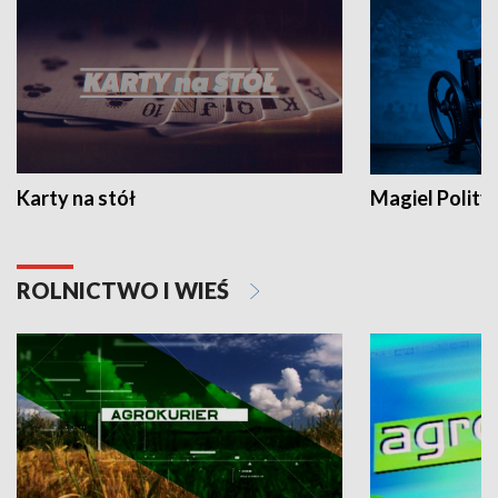
Karty na stół
Magiel Polity
ROLNICTWO I WIEŚ