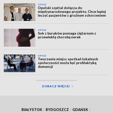
OPOLE
Opolski szpital dołącza do
międzynarodowego projektu. Chce lepiej
leczyć pacjentów z groźnym schorzeniem
OPOLE
Sok z buraków pomaga ciężarnym z
przewlekłą chorobą nerek
OPOLE
Tworzenie miejsc spotkań lokalnych
społeczności może być profilaktyką
demencji
ZOBACZ WIĘCEJ
BIAŁYSTOK
/
BYDGOSZCZ
/
GDAŃSK
/