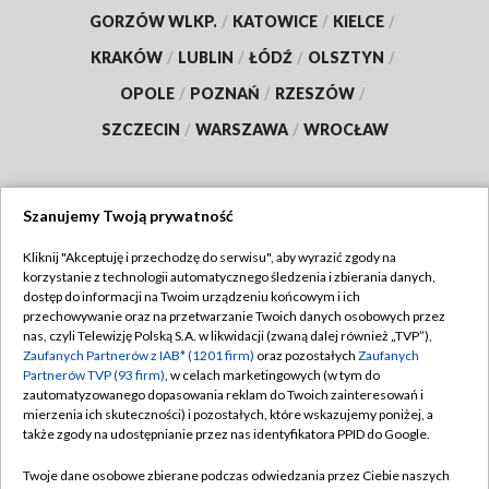
GORZÓW WLKP.
/
KATOWICE
/
KIELCE
/
KRAKÓW
/
LUBLIN
/
ŁÓDŹ
/
OLSZTYN
/
OPOLE
/
POZNAŃ
/
RZESZÓW
/
SZCZECIN
/
WARSZAWA
/
WROCŁAW
Szanujemy Twoją prywatność
Dołącz do nas:
Kliknij "Akceptuję i przechodzę do serwisu", aby wyrazić zgody na
korzystanie z technologii automatycznego śledzenia i zbierania danych,
TVP
dostęp do informacji na Twoim urządzeniu końcowym i ich
Abonament TVP
przechowywanie oraz na przetwarzanie Twoich danych osobowych przez
Regulamin TVP
nas, czyli Telewizję Polską S.A. w likwidacji (zwaną dalej również „TVP”),
Emisja w TVP
Zaufanych Partnerów z IAB* (1201 firm)
oraz pozostałych
Zaufanych
Polityka prywatności
Partnerów TVP (93 firm)
, w celach marketingowych (w tym do
Centrum informacji TVP
Moje zgody
zautomatyzowanego dopasowania reklam do Twoich zainteresowań i
mierzenia ich skuteczności) i pozostałych, które wskazujemy poniżej, a
Naziemna Telewizja Cyfrowa
Pomoc
także zgody na udostępnianie przez nas identyfikatora PPID do Google.
Sklep TVP
Biuro reklamy
Twoje dane osobowe zbierane podczas odwiedzania przez Ciebie naszych