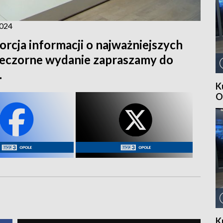
2024
orcja informacji o najważniejszych
ieczorne wydanie zapraszamy do
.
K
O
K