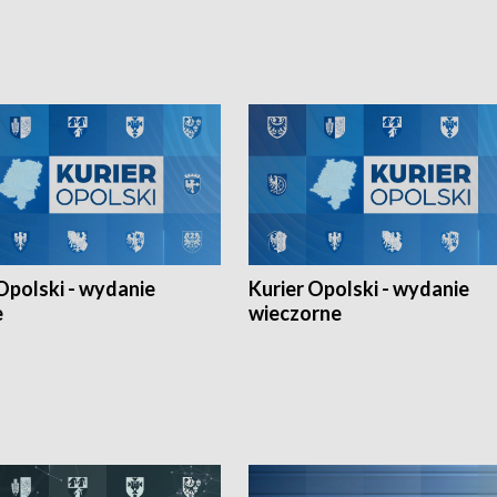
h Mistrzostw w siatkówce
w ramach Ligi Narodów. Rywalizacja
 amatorów w Opolu oraz o
odbyła się w węgierskim Szolnok.
lejarza Opole. Zapraszamy!
Opolski - wydanie
Kurier Opolski - wydanie
e
wieczorne