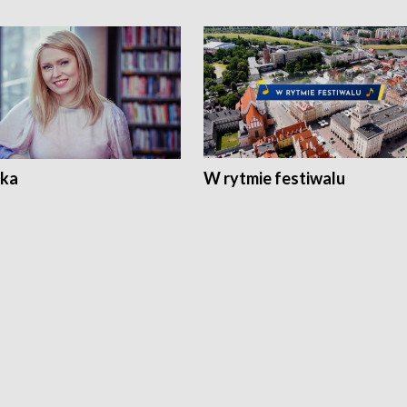
ka
W rytmie festiwalu