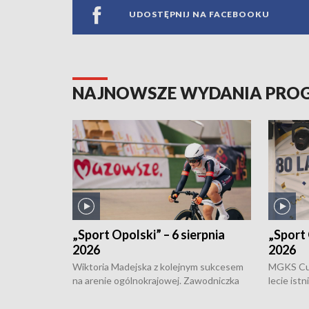
UDOSTĘPNIJ NA FACEBOOKU
NAJNOWSZE WYDANIA PR
„Sport Opolski” – 6 sierpnia
„Sport 
2026
2026
Wiktoria Madejska z kolejnym sukcesem
MGKS Cuk
na arenie ogólnokrajowej. Zawodniczka
lecie ist
Klubu Kolarskiego Ziemia Brzeska
odbył się
została podwójna Mistrzynią Polski
również o