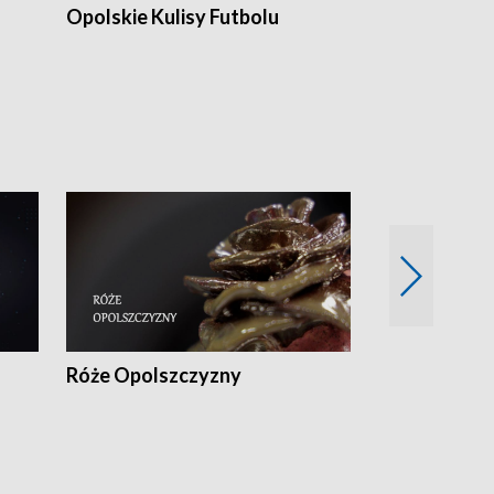
Opolskie Kulisy Futbolu
Złote chwile
sportu
Róże Opolszczyzny
Czas report