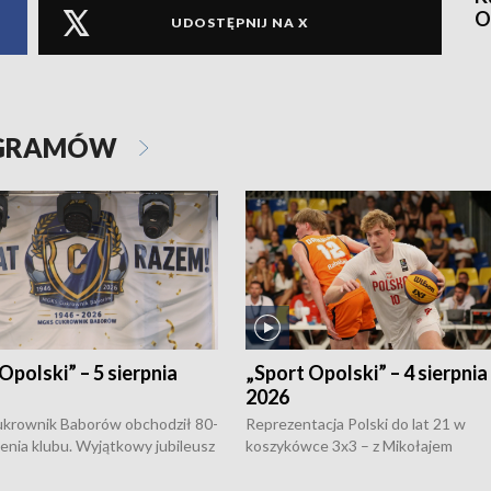
O
UDOSTĘPNIJ NA X
OGRAMÓW
Opolski” – 5 sierpnia
„Sport Opolski” – 4 sierpnia
2026
rownik Baborów obchodził 80-
Reprezentacja Polski do lat 21 w
nienia klubu. Wyjątkowy jubileusz
koszykówce 3x3 – z Mikołajem
 na sportowo. W programie
Kowalczykiem z opolskiego AZS-u 
 turnieju eliminacyjnym
składzie - wygrała dwa z trzech tur