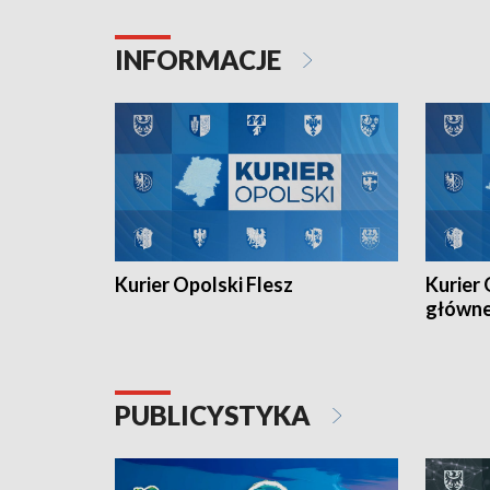
Juniorów Młodszych w kolarstwie
Otwartyc
torowym.
plażowej
INFORMACJE
meczu Ko
Kurier Opolski Flesz
Kurier 
główn
PUBLICYSTYKA