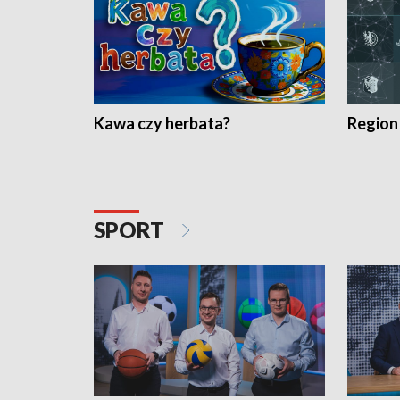
Kawa czy herbata?
Region
SPORT