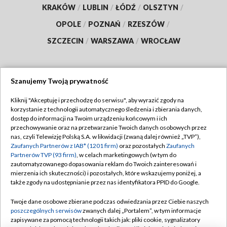
KRAKÓW
/
LUBLIN
/
ŁÓDŹ
/
OLSZTYN
/
OPOLE
/
POZNAŃ
/
RZESZÓW
/
SZCZECIN
/
WARSZAWA
/
WROCŁAW
Szanujemy Twoją prywatność
Dołącz do nas:
Kliknij "Akceptuję i przechodzę do serwisu", aby wyrazić zgody na
korzystanie z technologii automatycznego śledzenia i zbierania danych,
TVP
dostęp do informacji na Twoim urządzeniu końcowym i ich
Abonament TVP
przechowywanie oraz na przetwarzanie Twoich danych osobowych przez
Regulamin TVP
nas, czyli Telewizję Polską S.A. w likwidacji (zwaną dalej również „TVP”),
Emisja w TVP
Zaufanych Partnerów z IAB* (1201 firm)
oraz pozostałych
Zaufanych
Polityka prywatności
Partnerów TVP (93 firm)
, w celach marketingowych (w tym do
Centrum informacji TVP
Moje zgody
zautomatyzowanego dopasowania reklam do Twoich zainteresowań i
mierzenia ich skuteczności) i pozostałych, które wskazujemy poniżej, a
Naziemna Telewizja Cyfrowa
Pomoc
także zgody na udostępnianie przez nas identyfikatora PPID do Google.
Sklep TVP
Biuro reklamy
Twoje dane osobowe zbierane podczas odwiedzania przez Ciebie naszych
Rada Programowa
poszczególnych serwisów
zwanych dalej „Portalem”, w tym informacje
Kontakt
zapisywane za pomocą technologii takich jak: pliki cookie, sygnalizatory
System NOS