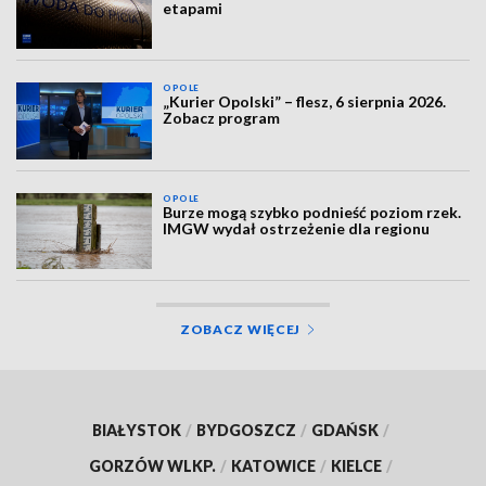
etapami
OPOLE
„Kurier Opolski” – flesz, 6 sierpnia 2026.
Zobacz program
OPOLE
Burze mogą szybko podnieść poziom rzek.
IMGW wydał ostrzeżenie dla regionu
ZOBACZ WIĘCEJ
BIAŁYSTOK
/
BYDGOSZCZ
/
GDAŃSK
/
GORZÓW WLKP.
/
KATOWICE
/
KIELCE
/