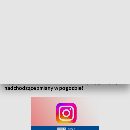
„Prognoza pogody” na 23 grudnia 2024. Zapraszamy
Zapraszamy do zapoznania się z prognozą pogody
na 24 grudnia 2024 roku. Sprawdź, jak będą
wyglądać warunki atmosferyczne i przygotuj się na
nadchodzące zmiany w pogodzie!