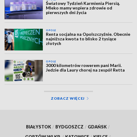
Światowy Tydzień Karmienia Piersią.
Mleko mamy wspiera zdrowie od
pierwszych dni życia
OPOLE
Renta socjalna na Opolszczyźnie. Obecnie
najniższa kwota to blisko 2 tysiące
złotych
OPOLE
3000 kilometrów rowerem pani Marii.
Jedzie dla Laury chorej na zespół Retta
ZOBACZ WIĘCEJ
BIAŁYSTOK
/
BYDGOSZCZ
/
GDAŃSK
/
GORZÓW WLKP.
/
KATOWICE
/
KIELCE
/