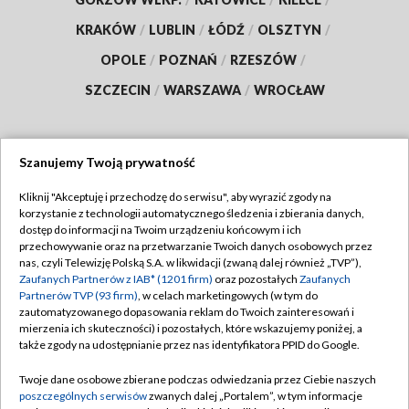
KRAKÓW
/
LUBLIN
/
ŁÓDŹ
/
OLSZTYN
/
OPOLE
/
POZNAŃ
/
RZESZÓW
/
SZCZECIN
/
WARSZAWA
/
WROCŁAW
Szanujemy Twoją prywatność
Dołącz do nas:
Kliknij "Akceptuję i przechodzę do serwisu", aby wyrazić zgody na
korzystanie z technologii automatycznego śledzenia i zbierania danych,
TVP
dostęp do informacji na Twoim urządzeniu końcowym i ich
Abonament TVP
przechowywanie oraz na przetwarzanie Twoich danych osobowych przez
Regulamin TVP
nas, czyli Telewizję Polską S.A. w likwidacji (zwaną dalej również „TVP”),
Emisja w TVP
Zaufanych Partnerów z IAB* (1201 firm)
oraz pozostałych
Zaufanych
Polityka prywatności
Partnerów TVP (93 firm)
, w celach marketingowych (w tym do
Centrum informacji TVP
Moje zgody
zautomatyzowanego dopasowania reklam do Twoich zainteresowań i
mierzenia ich skuteczności) i pozostałych, które wskazujemy poniżej, a
Naziemna Telewizja Cyfrowa
Pomoc
także zgody na udostępnianie przez nas identyfikatora PPID do Google.
Sklep TVP
Biuro reklamy
Twoje dane osobowe zbierane podczas odwiedzania przez Ciebie naszych
Rada Programowa
poszczególnych serwisów
zwanych dalej „Portalem”, w tym informacje
Kontakt