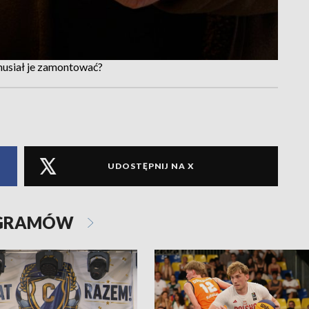
musiał je zamontować?
UDOSTĘPNIJ NA X
OGRAMÓW