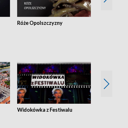
Róże Opolszczyzny
Czas report
Widokówka z Festiwalu
Strefa Kultu