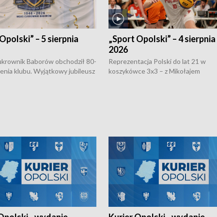
Opolski” – 5 sierpnia
„Sport Opolski” – 4 sierpnia
2026
rownik Baborów obchodził 80-
Reprezentacja Polski do lat 21 w
nienia klubu. Wyjątkowy jubileusz
koszykówce 3x3 – z Mikołajem
 na sportowo. W programie
Kowalczykiem z opolskiego AZS-u 
 turnieju eliminacyjnym
składzie - wygrała dwa z trzech tur
h Mistrzostw w siatkówce
w ramach Ligi Narodów. Rywalizacja
 amatorów w Opolu oraz o
odbyła się w węgierskim Szolnok.
lejarza Opole. Zapraszamy!