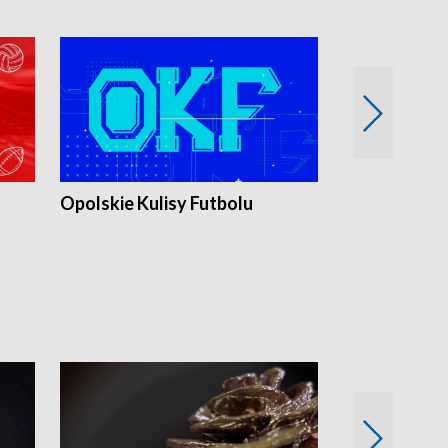
Opolskie Kulisy Futbolu
Złote chwile
sportu