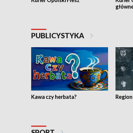
Kurier Opolski Flesz
Kurier 
główn
PUBLICYSTYKA
Kawa czy herbata?
Region
SPORT