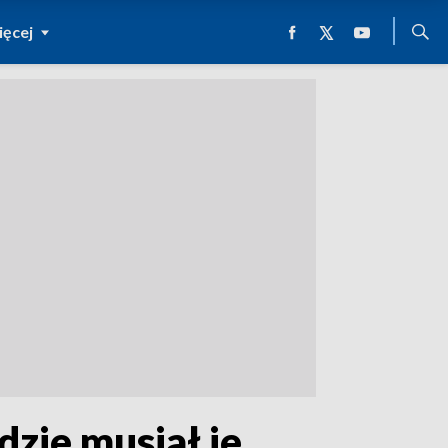
ęcej
zie musiał je