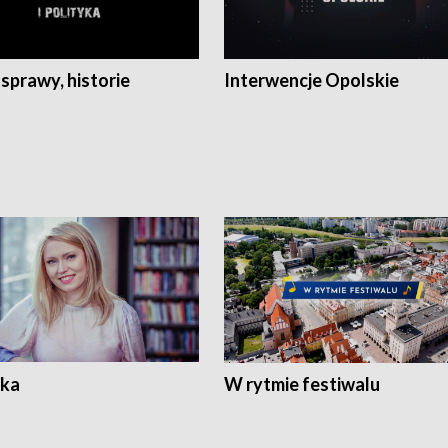
 sprawy, historie
Interwencje Opolskie
ka
W rytmie festiwalu