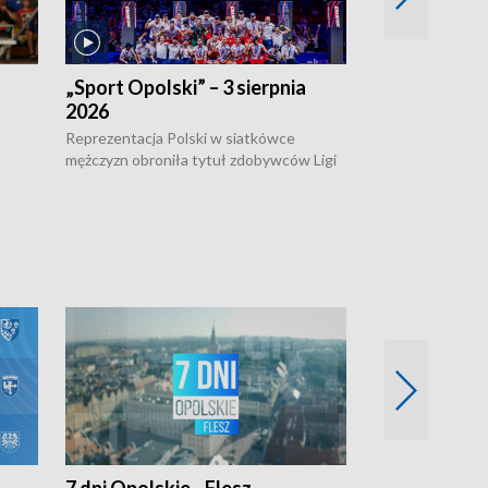
„Sport Opolski” – 3 sierpnia
„Sport Opolsk
2026
Reprezentacja P
mężczyzn w półfi
Reprezentacja Polski w siatkówce
meczu ćwierćfin
mężczyzn obroniła tytuł zdobywców Ligi
Biało-Czerwoni p
w
Narodów. W finale pokonali Amerykanów
Ningbo Ukraińcó
niejów
po tie-breaku. W meczu nie zabrakło
opolskich wątków.