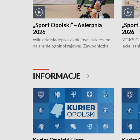
„Sport Opolski” – 6 sierpnia
„Sport 
2026
2026
Wiktoria Madejska z kolejnym sukcesem
MGKS Cuk
na arenie ogólnokrajowej. Zawodniczka
lecie ist
Klubu Kolarskiego Ziemia Brzeska
odbył się
została podwójna Mistrzynią Polski
również o
Juniorów Młodszych w kolarstwie
Otwartyc
torowym.
plażowej
INFORMACJE
meczu Ko