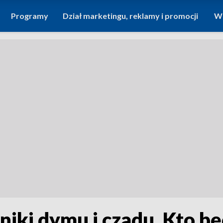
Programy
Dział marketingu, reklamy i promocji
Wi
ki dymu i czadu. Kto będ