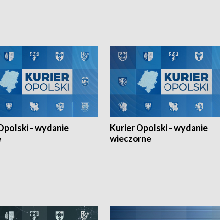
h Mistrzostw w siatkówce
w ramach Ligi Narodów. Rywalizacja
 amatorów w Opolu oraz o
odbyła się w węgierskim Szolnok.
lejarza Opole. Zapraszamy!
Opolski - wydanie
Kurier Opolski - wydanie
e
wieczorne