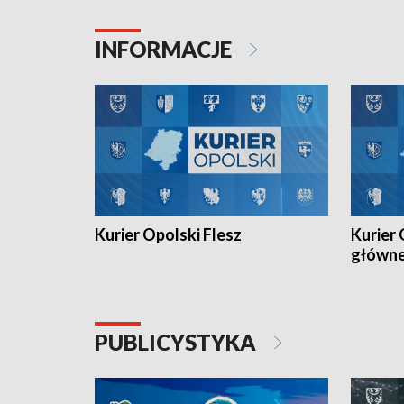
Juniorów Młodszych w kolarstwie
Otwartyc
torowym.
plażowej
INFORMACJE
meczu Ko
Kurier Opolski Flesz
Kurier 
główn
PUBLICYSTYKA