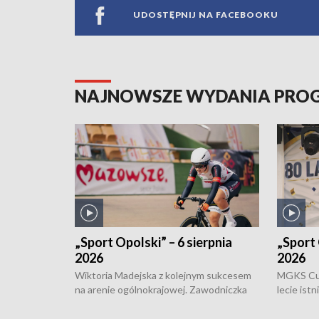
UDOSTĘPNIJ NA FACEBOOKU
NAJNOWSZE WYDANIA PR
„Sport Opolski” – 6 sierpnia
„Sport 
2026
2026
Wiktoria Madejska z kolejnym sukcesem
MGKS Cuk
na arenie ogólnokrajowej. Zawodniczka
lecie ist
Klubu Kolarskiego Ziemia Brzeska
odbył się
została podwójna Mistrzynią Polski
również o