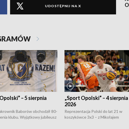
O
UDOSTĘPNIJ NA X
OGRAMÓW
Opolski” – 5 sierpnia
„Sport Opolski” – 4 sierpnia
2026
rownik Baborów obchodził 80-
Reprezentacja Polski do lat 21 w
nienia klubu. Wyjątkowy jubileusz
koszykówce 3x3 – z Mikołajem
 na sportowo. W programie
Kowalczykiem z opolskiego AZS-u 
 turnieju eliminacyjnym
składzie - wygrała dwa z trzech tur