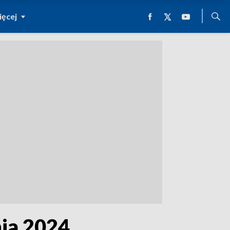
ęcej
nia 2024