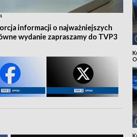
4
orcja informacji o najważniejszych
główne wydanie zapraszamy do TVP3
K
O
K