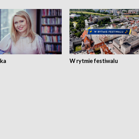
ka
W rytmie festiwalu