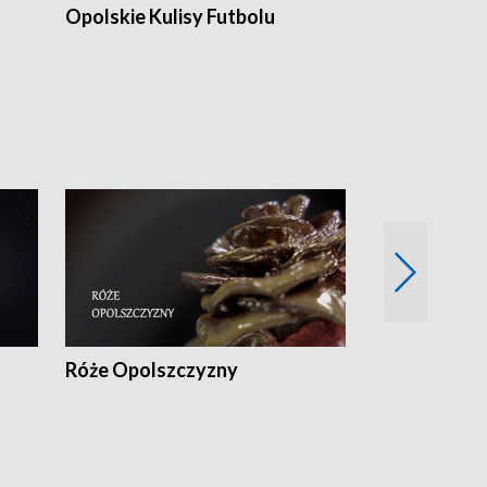
Opolskie Kulisy Futbolu
Złote chwile
sportu
Róże Opolszczyzny
Czas report