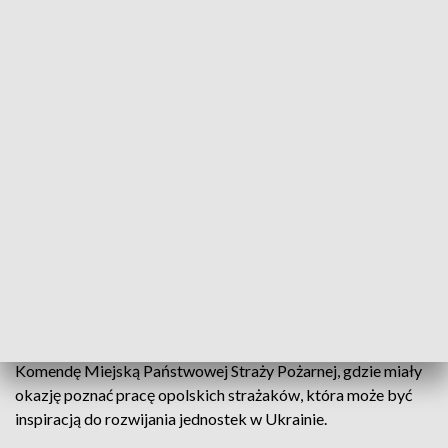
Ukraińskie strażaczki odwiedziły Opolszczyznę. Poznały funkcjonowanie
Polskiej Straży Pożarnej
Częściej niż do pożarów, wyjeżdżają do usuwania skutków
spowodowanych wojną. Strażaczki-ochotniczki z Ukrainy
przyjechały dziś z wizytą do Opola. Panie odwiedziły m.in.
Komendę Miejską Państwowej Straży Pożarnej, gdzie miały
okazję poznać pracę opolskich strażaków, która może być
inspiracją do rozwijania jednostek w Ukrainie.