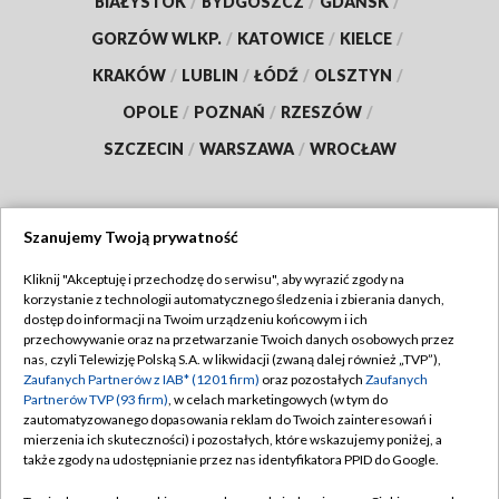
BIAŁYSTOK
/
BYDGOSZCZ
/
GDAŃSK
/
GORZÓW WLKP.
/
KATOWICE
/
KIELCE
/
KRAKÓW
/
LUBLIN
/
ŁÓDŹ
/
OLSZTYN
/
OPOLE
/
POZNAŃ
/
RZESZÓW
/
SZCZECIN
/
WARSZAWA
/
WROCŁAW
Szanujemy Twoją prywatność
Dołącz do nas:
Kliknij "Akceptuję i przechodzę do serwisu", aby wyrazić zgody na
korzystanie z technologii automatycznego śledzenia i zbierania danych,
TVP
dostęp do informacji na Twoim urządzeniu końcowym i ich
Abonament TVP
przechowywanie oraz na przetwarzanie Twoich danych osobowych przez
Regulamin TVP
nas, czyli Telewizję Polską S.A. w likwidacji (zwaną dalej również „TVP”),
Emisja w TVP
Zaufanych Partnerów z IAB* (1201 firm)
oraz pozostałych
Zaufanych
Polityka prywatności
Partnerów TVP (93 firm)
, w celach marketingowych (w tym do
Centrum informacji TVP
Moje zgody
zautomatyzowanego dopasowania reklam do Twoich zainteresowań i
mierzenia ich skuteczności) i pozostałych, które wskazujemy poniżej, a
Naziemna Telewizja Cyfrowa
Pomoc
także zgody na udostępnianie przez nas identyfikatora PPID do Google.
Sklep TVP
Biuro reklamy