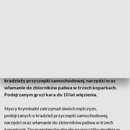
(fot. KPP Nysa)
Policjanci zatrzymali dwóch mężczyzn, podejrzanych o
kradzieży przyczepki samochodowej, narzędzi oraz
włamanie do zbiorników paliwa w trzech koparkach.
Podejrzanym grozi kara do 10 lat więzienia.
Nyscy kryminalni zatrzymali dwóch mężczyzn,
podejrzanych o kradzież przyczepki samochodowej,
narzędzi oraz włamanie do zbiorników paliwa w trzech
koparkach. Do przestępstw doszło na początku grudnia w