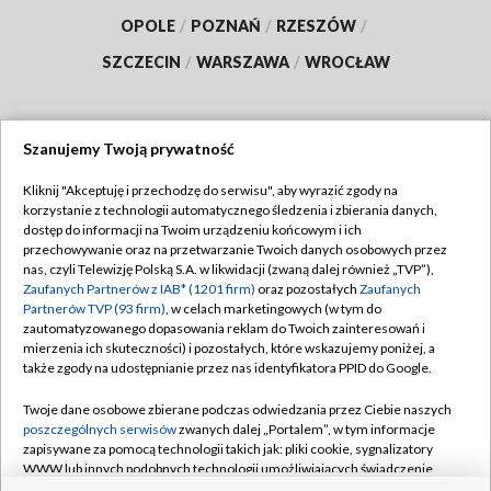
OPOLE
/
POZNAŃ
/
RZESZÓW
/
SZCZECIN
/
WARSZAWA
/
WROCŁAW
Szanujemy Twoją prywatność
Dołącz do nas:
Kliknij "Akceptuję i przechodzę do serwisu", aby wyrazić zgody na
korzystanie z technologii automatycznego śledzenia i zbierania danych,
TVP
dostęp do informacji na Twoim urządzeniu końcowym i ich
Abonament TVP
przechowywanie oraz na przetwarzanie Twoich danych osobowych przez
Regulamin TVP
nas, czyli Telewizję Polską S.A. w likwidacji (zwaną dalej również „TVP”),
Emisja w TVP
Polityka prywatności
Zaufanych Partnerów z IAB* (1201 firm)
oraz pozostałych
Zaufanych
Partnerów TVP (93 firm)
, w celach marketingowych (w tym do
Centrum informacji TVP
Moje zgody
zautomatyzowanego dopasowania reklam do Twoich zainteresowań i
mierzenia ich skuteczności) i pozostałych, które wskazujemy poniżej, a
Naziemna Telewizja Cyfrowa
Pomoc
także zgody na udostępnianie przez nas identyfikatora PPID do Google.
Sklep TVP
Biuro reklamy
Twoje dane osobowe zbierane podczas odwiedzania przez Ciebie naszych
Rada Programowa
Kontakt
poszczególnych serwisów
zwanych dalej „Portalem”, w tym informacje
zapisywane za pomocą technologii takich jak: pliki cookie, sygnalizatory
System NOS
WWW lub innych podobnych technologii umożliwiających świadczenie
dopasowanych i bezpiecznych usług, personalizację treści oraz reklam,