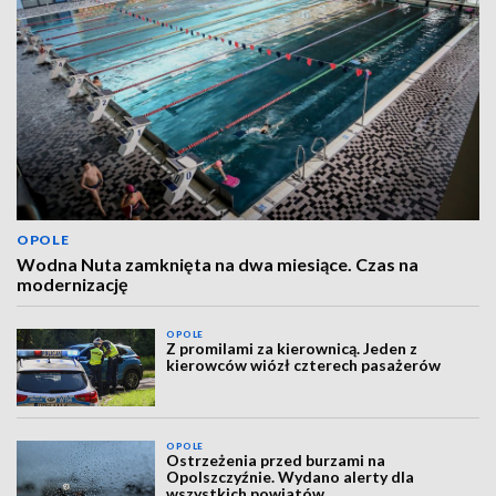
OPOLE
Wodna Nuta zamknięta na dwa miesiące. Czas na
modernizację
OPOLE
Z promilami za kierownicą. Jeden z
kierowców wiózł czterech pasażerów
OPOLE
Ostrzeżenia przed burzami na
Opolszczyźnie. Wydano alerty dla
wszystkich powiatów