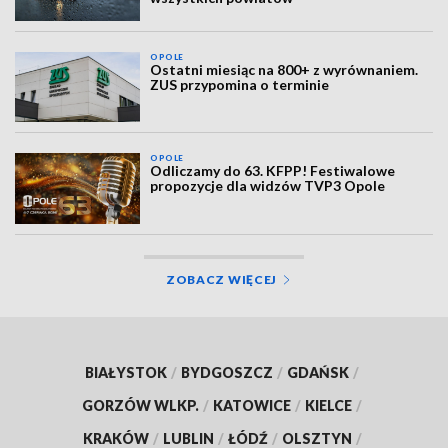
OPOLE
Ostatni miesiąc na 800+ z wyrównaniem.
ZUS przypomina o terminie
OPOLE
Odliczamy do 63. KFPP! Festiwalowe
propozycje dla widzów TVP3 Opole
ZOBACZ WIĘCEJ
BIAŁYSTOK
/
BYDGOSZCZ
/
GDAŃSK
/
GORZÓW WLKP.
/
KATOWICE
/
KIELCE
/
KRAKÓW
/
LUBLIN
/
ŁÓDŹ
/
OLSZTYN
/