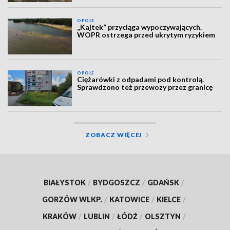
OPOLE
„Kajtek” przyciąga wypoczywających.
WOPR ostrzega przed ukrytym ryzykiem
OPOLE
Ciężarówki z odpadami pod kontrolą.
Sprawdzono też przewozy przez granicę
ZOBACZ WIĘCEJ
BIAŁYSTOK
/
BYDGOSZCZ
/
GDAŃSK
/
GORZÓW WLKP.
/
KATOWICE
/
KIELCE
/
KRAKÓW
/
LUBLIN
/
ŁÓDŹ
/
OLSZTYN
/