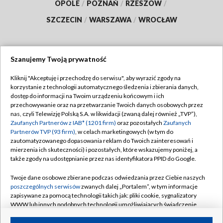
OPOLE
/
POZNAŃ
/
RZESZÓW
/
SZCZECIN
/
WARSZAWA
/
WROCŁAW
Szanujemy Twoją prywatność
Dołącz do nas:
Kliknij "Akceptuję i przechodzę do serwisu", aby wyrazić zgody na
korzystanie z technologii automatycznego śledzenia i zbierania danych,
TVP
dostęp do informacji na Twoim urządzeniu końcowym i ich
Abonament TVP
przechowywanie oraz na przetwarzanie Twoich danych osobowych przez
Regulamin TVP
nas, czyli Telewizję Polską S.A. w likwidacji (zwaną dalej również „TVP”),
Emisja w TVP
Zaufanych Partnerów z IAB* (1201 firm)
oraz pozostałych
Zaufanych
Polityka prywatności
Partnerów TVP (93 firm)
, w celach marketingowych (w tym do
Centrum informacji TVP
Moje zgody
zautomatyzowanego dopasowania reklam do Twoich zainteresowań i
mierzenia ich skuteczności) i pozostałych, które wskazujemy poniżej, a
Naziemna Telewizja Cyfrowa
Pomoc
także zgody na udostępnianie przez nas identyfikatora PPID do Google.
Sklep TVP
Biuro reklamy
Twoje dane osobowe zbierane podczas odwiedzania przez Ciebie naszych
Rada Programowa
poszczególnych serwisów
zwanych dalej „Portalem”, w tym informacje
Kontakt
zapisywane za pomocą technologii takich jak: pliki cookie, sygnalizatory
System NOS
WWW lub innych podobnych technologii umożliwiających świadczenie
dopasowanych i bezpiecznych usług, personalizację treści oraz reklam,
Informacje o nadawcy
Kanały
udostępnianie funkcji mediów społecznościowych oraz analizowanie