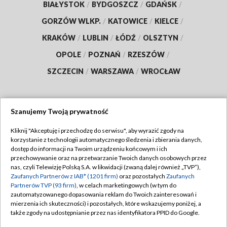
BIAŁYSTOK
/
BYDGOSZCZ
/
GDAŃSK
/
GORZÓW WLKP.
/
KATOWICE
/
KIELCE
/
KRAKÓW
/
LUBLIN
/
ŁÓDŹ
/
OLSZTYN
/
OPOLE
/
POZNAŃ
/
RZESZÓW
/
SZCZECIN
/
WARSZAWA
/
WROCŁAW
Szanujemy Twoją prywatność
Dołącz do nas:
Kliknij "Akceptuję i przechodzę do serwisu", aby wyrazić zgody na
korzystanie z technologii automatycznego śledzenia i zbierania danych,
TVP
dostęp do informacji na Twoim urządzeniu końcowym i ich
Abonament TVP
przechowywanie oraz na przetwarzanie Twoich danych osobowych przez
Regulamin TVP
nas, czyli Telewizję Polską S.A. w likwidacji (zwaną dalej również „TVP”),
Emisja w TVP
Zaufanych Partnerów z IAB* (1201 firm)
oraz pozostałych
Zaufanych
Polityka prywatności
Partnerów TVP (93 firm)
, w celach marketingowych (w tym do
Centrum informacji TVP
Moje zgody
zautomatyzowanego dopasowania reklam do Twoich zainteresowań i
mierzenia ich skuteczności) i pozostałych, które wskazujemy poniżej, a
Naziemna Telewizja Cyfrowa
Pomoc
także zgody na udostępnianie przez nas identyfikatora PPID do Google.
Sklep TVP
Biuro reklamy