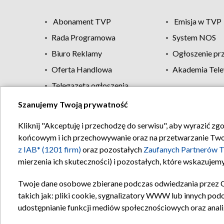
Abonament TVP
Emisja w TVP
Rada Programowa
System NOS
Biuro Reklamy
Ogłoszenie pr
Oferta Handlowa
Akademia Tele
Telegazeta ogłoszenia
Szanujemy Twoją prywatność
Regulamin TVP
Kliknij "Akceptuję i przechodzę do serwisu", aby wyrazić zg
końcowym i ich przechowywanie oraz na przetwarzanie Twoich
z IAB* (1201 firm)
oraz pozostałych
Zaufanych Partnerów T
mierzenia ich skuteczności) i pozostałych, które wskazujemy
Twoje dane osobowe zbierane podczas odwiedzania przez 
takich jak: pliki cookie, sygnalizatory WWW lub innych pod
udostępnianie funkcji mediów społecznościowych oraz anali