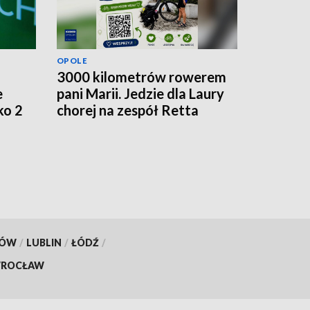
OPOLE
3000 kilometrów rowerem
e
pani Marii. Jedzie dla Laury
ko 2
chorej na zespół Retta
KÓW
/
LUBLIN
/
ŁÓDŹ
/
ROCŁAW