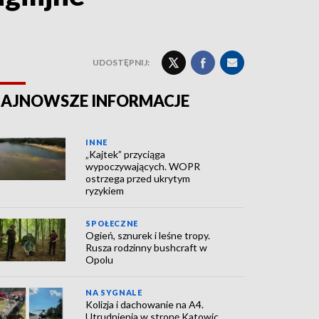
UDOSTĘPNIJ:
AJNOWSZE INFORMACJE
INNE
„Kajtek” przyciąga
wypoczywających. WOPR
ostrzega przed ukrytym
ryzykiem
SPOŁECZNE
Ogień, sznurek i leśne tropy.
Rusza rodzinny bushcraft w
Opolu
NA SYGNALE
Kolizja i dachowanie na A4.
Utrudnienia w stronę Katowic