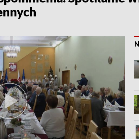
ennych
N