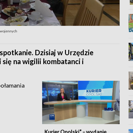
w wojennych
spotkanie. Dzisiaj w Urzędzie
ię na wigilii kombatanci i
połamania
„Kurier Opolski” – wydanie