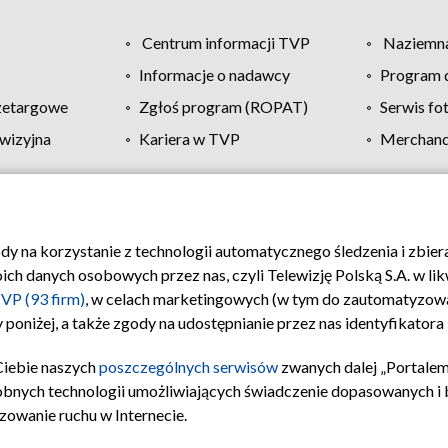
Centrum informacji TVP
Naziemna
Informacje o nadawcy
Program d
zetargowe
Zgłoś program (ROPAT)
Serwis fo
wizyjna
Kariera w TVP
Merchandi
Polityka prywatności
Moje zgody
Pomoc
Biuro re
ody na korzystanie z technologii automatycznego śledzenia i zbie
 danych osobowych przez nas, czyli Telewizję Polską S.A. w likw
VP (93 firm)
, w celach marketingowych (w tym do zautomatyzow
 poniżej, a także zgody na udostępnianie przez nas identyfikator
Ciebie naszych
poszczególnych serwisów
zwanych dalej „Portalem
obnych technologii umożliwiających świadczenie dopasowanych i be
zowanie ruchu w Internecie.