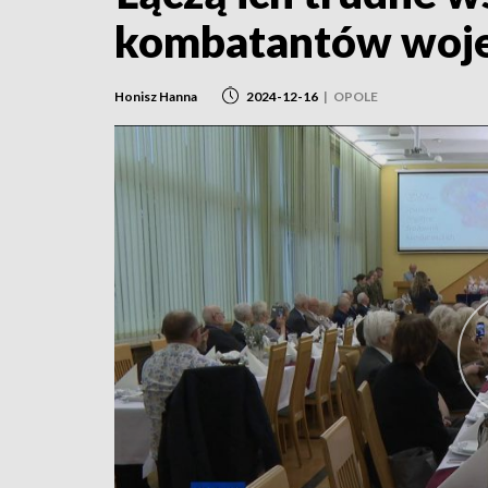
kombatantów woj
Honisz Hanna
2024-12-16
|
OPOLE