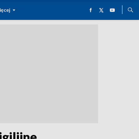
ęcej
gilijne