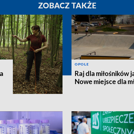
ZOBACZ TAKŻE
OPOLE
za
Raj dla miłośników 
Nowe miejsce dla m