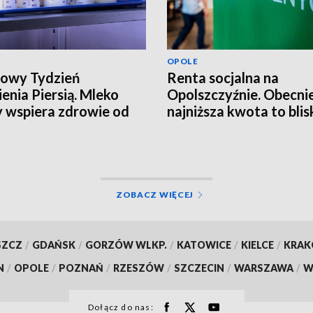
OPOLE
owy Tydzień
Renta socjalna na
enia Piersią. Mleko
Opolszczyźnie. Obecni
wspiera zdrowie od
najniższa kwota to blis
szych dni życia
tysiące złotych
ZOBACZ WIĘCEJ
SZCZ
/
GDAŃSK
/
GORZÓW WLKP.
/
KATOWICE
/
KIELCE
/
KRA
N
/
OPOLE
/
POZNAŃ
/
RZESZÓW
/
SZCZECIN
/
WARSZAWA
/
W
Dołącz do nas: