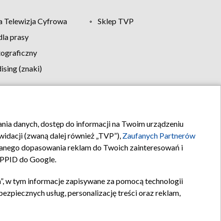
 Telewizja Cyfrowa
Sklep TVP
la prasy
tograficzny
sing (znaki)
klamy
Kontakt
rania danych, dostęp do informacji na Twoim urządzeniu
idacji (zwaną dalej również „TVP”),
Zaufanych Partnerów
anego dopasowania reklam do Twoich zainteresowań i
a PPID do Google.
”, w tym informacje zapisywane za pomocą technologii
zpiecznych usług, personalizację treści oraz reklam,