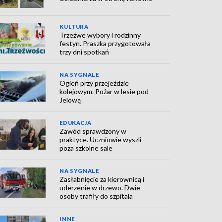
KULTURA
Trzeźwe wybory i rodzinny
festyn. Praszka przygotowała
trzy dni spotkań
NA SYGNALE
Ogień przy przejeździe
kolejowym. Pożar w lesie pod
Jelową
EDUKACJA
Zawód sprawdzony w
praktyce. Uczniowie wyszli
poza szkolne sale
NA SYGNALE
Zasłabnięcie za kierownicą i
uderzenie w drzewo. Dwie
osoby trafiły do szpitala
INNE