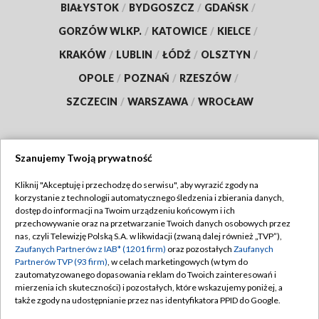
BIAŁYSTOK
/
BYDGOSZCZ
/
GDAŃSK
/
GORZÓW WLKP.
/
KATOWICE
/
KIELCE
/
KRAKÓW
/
LUBLIN
/
ŁÓDŹ
/
OLSZTYN
/
OPOLE
/
POZNAŃ
/
RZESZÓW
/
SZCZECIN
/
WARSZAWA
/
WROCŁAW
Szanujemy Twoją prywatność
Dołącz do nas:
Kliknij "Akceptuję i przechodzę do serwisu", aby wyrazić zgody na
korzystanie z technologii automatycznego śledzenia i zbierania danych,
TVP
dostęp do informacji na Twoim urządzeniu końcowym i ich
Abonament TVP
przechowywanie oraz na przetwarzanie Twoich danych osobowych przez
Regulamin TVP
nas, czyli Telewizję Polską S.A. w likwidacji (zwaną dalej również „TVP”),
Emisja w TVP
Zaufanych Partnerów z IAB* (1201 firm)
oraz pozostałych
Zaufanych
Polityka prywatności
Partnerów TVP (93 firm)
, w celach marketingowych (w tym do
Centrum informacji TVP
Moje zgody
zautomatyzowanego dopasowania reklam do Twoich zainteresowań i
mierzenia ich skuteczności) i pozostałych, które wskazujemy poniżej, a
Naziemna Telewizja Cyfrowa
Pomoc
także zgody na udostępnianie przez nas identyfikatora PPID do Google.
Sklep TVP
Biuro reklamy