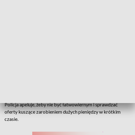
77-latek stracił prawie pół miliona złotych. Dał się nabrać na szybki zysk
Ani zysku, ani oszczędności. Policjanci z Opola
prowadzą sprawę 77-latka, który w wyniku
przestępczej działalności stracił ponad 475 tysięcy
złotych.
Policja apeluje, żeby nie być łatwowiernym i sprawdzać
oferty kuszące zarobieniem dużych pieniędzy w krótkim
czasie.