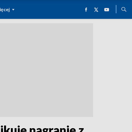
ęcej
likuje nagranie z