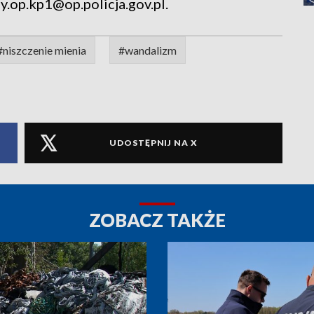
y.op.kp1@op.policja.gov.pl.
#niszczenie mienia
#wandalizm
UDOSTĘPNIJ NA X
ZOBACZ TAKŻE