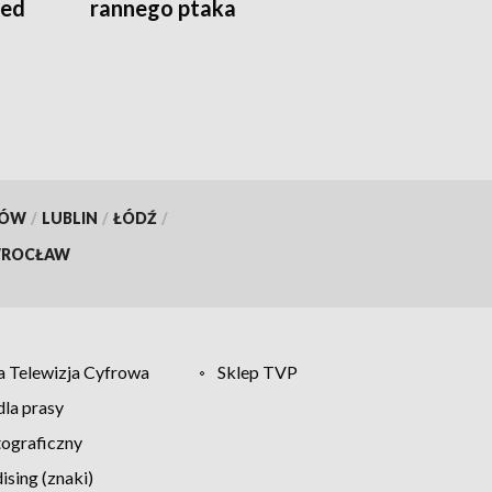
zed
rannego ptaka
KÓW
/
LUBLIN
/
ŁÓDŹ
/
ROCŁAW
 Telewizja Cyfrowa
Sklep TVP
la prasy
tograficzny
sing (znaki)