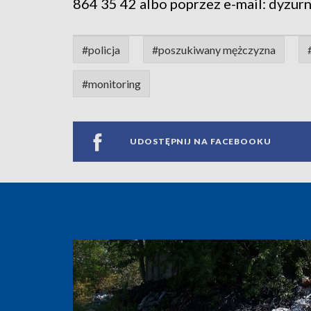
864 35 42 albo poprzez e-mail: dyzurn
#policja
#poszukiwany mężczyzna
#monitoring
UDOSTĘPNIJ NA FACEBOOKU