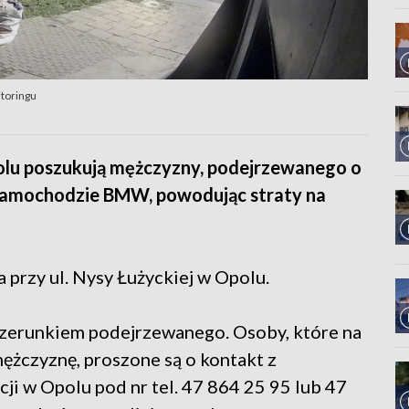
itoringu
Opolu poszukują mężczyzny, podejrzewanego o
w samochodzie BMW, powodując straty na
przy ul. Nysy Łużyckiej w Opolu.
izerunkiem podejrzewanego. Osoby, które na
żczyznę, proszone są o kontakt z
cji w Opolu pod nr tel. 47 864 25 95 lub 47