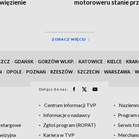
 więzienie
motoroweru stanie pr
sądem [FILM]
ZOBACZ WIĘCEJ
SZCZ
/
GDAŃSK
/
GORZÓW WLKP.
/
KATOWICE
/
KIELCE
/
KRA
N
/
OPOLE
/
POZNAŃ
/
RZESZÓW
/
SZCZECIN
/
WARSZAWA
/
W
Dołącz do nas:
Centrum informacji TVP
Naziemna
Informacje o nadawcy
Program d
zetargowe
Zgłoś program (ROPAT)
Serwis fo
wizyjna
Kariera w TVP
Merchandi