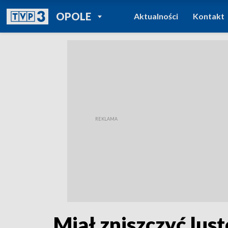
POWRÓT DO
OPOLE
Aktualności
Kontakt
TVP REGIONY
Miał zniszczyć lust