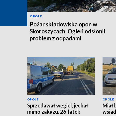
OPOLE
Pożar składowiska opon w
Skoroszycach. Ogień odsłonił
problem z odpadami
OPOLE
OPOLE
Sprzedawał węgiel, jechał
Miał b
mimo zakazu. 26-latek
wsiad