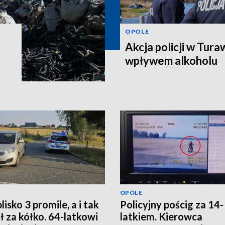
OPOLE
Akcja policji w Tura
wpływem alkoholu
OPOLE
lisko 3 promile, a i tak
Policyjny pościg za 14-
ł za kółko. 64-latkowi
latkiem. Kierowca