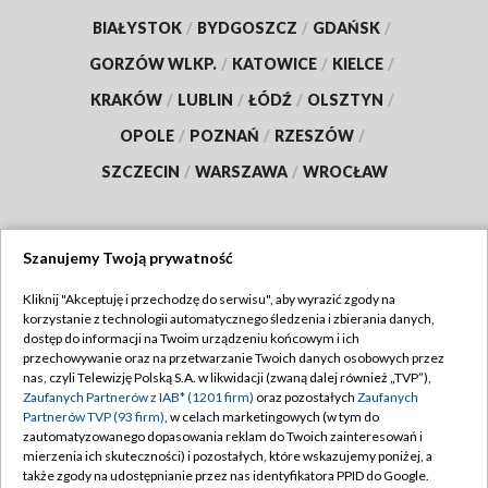
BIAŁYSTOK
/
BYDGOSZCZ
/
GDAŃSK
/
GORZÓW WLKP.
/
KATOWICE
/
KIELCE
/
KRAKÓW
/
LUBLIN
/
ŁÓDŹ
/
OLSZTYN
/
OPOLE
/
POZNAŃ
/
RZESZÓW
/
SZCZECIN
/
WARSZAWA
/
WROCŁAW
Szanujemy Twoją prywatność
Dołącz do nas:
Kliknij "Akceptuję i przechodzę do serwisu", aby wyrazić zgody na
korzystanie z technologii automatycznego śledzenia i zbierania danych,
TVP
dostęp do informacji na Twoim urządzeniu końcowym i ich
Abonament TVP
przechowywanie oraz na przetwarzanie Twoich danych osobowych przez
Regulamin TVP
nas, czyli Telewizję Polską S.A. w likwidacji (zwaną dalej również „TVP”),
Emisja w TVP
Zaufanych Partnerów z IAB* (1201 firm)
oraz pozostałych
Zaufanych
Polityka prywatności
Partnerów TVP (93 firm)
, w celach marketingowych (w tym do
Centrum informacji TVP
Moje zgody
zautomatyzowanego dopasowania reklam do Twoich zainteresowań i
mierzenia ich skuteczności) i pozostałych, które wskazujemy poniżej, a
Naziemna Telewizja Cyfrowa
Pomoc
także zgody na udostępnianie przez nas identyfikatora PPID do Google.