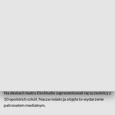
"Maski zostawmy na scenie". Młodzież poprzez sztukę opowiada o
nietolerancji
Za nami gala finałowa Opolskiego Festiwalu
Spektakli Profilaktycznych "Maski zostawmy na
scenie". Jego ideą jest umożliwienie młodzieży
wyrażania swoich emocji poprzez sztukę.
Na deskach teatru EkoStudio zaprezentowali się uczestnicy z
10 opolskich szkół. Nasza redakcja objęła to wydarzenie
patronatem medialnym.