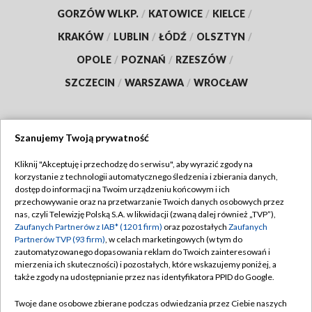
GORZÓW WLKP.
/
KATOWICE
/
KIELCE
/
KRAKÓW
/
LUBLIN
/
ŁÓDŹ
/
OLSZTYN
/
OPOLE
/
POZNAŃ
/
RZESZÓW
/
SZCZECIN
/
WARSZAWA
/
WROCŁAW
Szanujemy Twoją prywatność
Dołącz do nas:
Kliknij "Akceptuję i przechodzę do serwisu", aby wyrazić zgody na
korzystanie z technologii automatycznego śledzenia i zbierania danych,
TVP
dostęp do informacji na Twoim urządzeniu końcowym i ich
Abonament TVP
przechowywanie oraz na przetwarzanie Twoich danych osobowych przez
Regulamin TVP
nas, czyli Telewizję Polską S.A. w likwidacji (zwaną dalej również „TVP”),
Emisja w TVP
Zaufanych Partnerów z IAB* (1201 firm)
oraz pozostałych
Zaufanych
Polityka prywatności
Partnerów TVP (93 firm)
, w celach marketingowych (w tym do
Centrum informacji TVP
Moje zgody
zautomatyzowanego dopasowania reklam do Twoich zainteresowań i
mierzenia ich skuteczności) i pozostałych, które wskazujemy poniżej, a
Naziemna Telewizja Cyfrowa
Pomoc
także zgody na udostępnianie przez nas identyfikatora PPID do Google.
Sklep TVP
Biuro reklamy
Twoje dane osobowe zbierane podczas odwiedzania przez Ciebie naszych