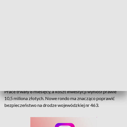
Kadłub Turawski z nowym rondem. Do użytku oddano także poszerzoną
jezdnię i chodnik
Mieszkańcy Kadłuba Turawskiego doczekali się ronda.
Prace trwały 8 miesięcy, a koszt inwestycji wyniósł prawie
10,5 miliona złotych. Nowe rondo ma znacząco poprawić
bezpieczeństwo na drodze wojewódzkiej nr 463.