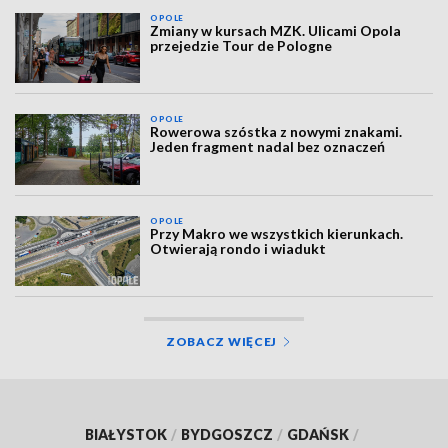
OPOLE
Zmiany w kursach MZK. Ulicami Opola
przejedzie Tour de Pologne
OPOLE
Rowerowa szóstka z nowymi znakami.
Jeden fragment nadal bez oznaczeń
OPOLE
Przy Makro we wszystkich kierunkach.
Otwierają rondo i wiadukt
ZOBACZ WIĘCEJ
BIAŁYSTOK
/
BYDGOSZCZ
/
GDAŃSK
/