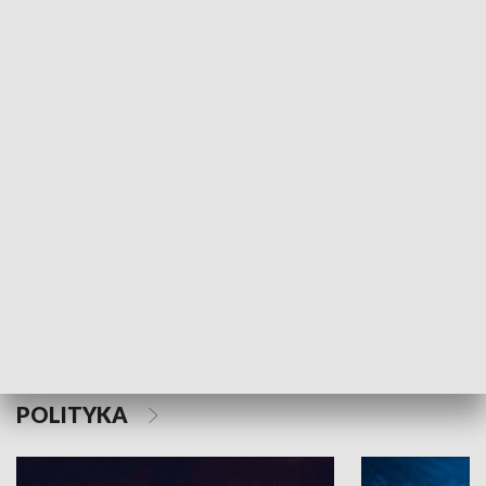
MNIEJSZOŚCI
Schlesien Journal
POLITYKA