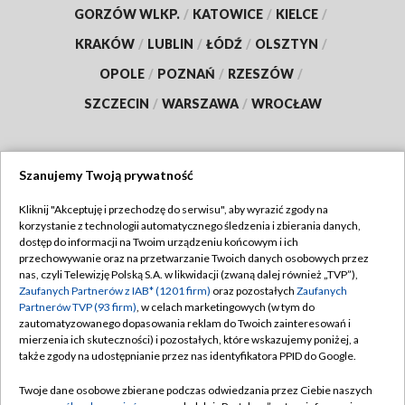
GORZÓW WLKP.
/
KATOWICE
/
KIELCE
/
KRAKÓW
/
LUBLIN
/
ŁÓDŹ
/
OLSZTYN
/
OPOLE
/
POZNAŃ
/
RZESZÓW
/
SZCZECIN
/
WARSZAWA
/
WROCŁAW
Szanujemy Twoją prywatność
Dołącz do nas:
Kliknij "Akceptuję i przechodzę do serwisu", aby wyrazić zgody na
korzystanie z technologii automatycznego śledzenia i zbierania danych,
TVP
dostęp do informacji na Twoim urządzeniu końcowym i ich
Abonament TVP
przechowywanie oraz na przetwarzanie Twoich danych osobowych przez
Regulamin TVP
nas, czyli Telewizję Polską S.A. w likwidacji (zwaną dalej również „TVP”),
Emisja w TVP
Zaufanych Partnerów z IAB* (1201 firm)
oraz pozostałych
Zaufanych
Polityka prywatności
Partnerów TVP (93 firm)
, w celach marketingowych (w tym do
Centrum informacji TVP
Moje zgody
zautomatyzowanego dopasowania reklam do Twoich zainteresowań i
mierzenia ich skuteczności) i pozostałych, które wskazujemy poniżej, a
Naziemna Telewizja Cyfrowa
Pomoc
także zgody na udostępnianie przez nas identyfikatora PPID do Google.
Sklep TVP
Biuro reklamy
Twoje dane osobowe zbierane podczas odwiedzania przez Ciebie naszych
Rada Programowa