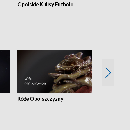
Opolskie Kulisy Futbolu
Złote chwile
sportu
Róże Opolszczyzny
Czas report