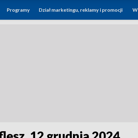
Programy
Dział marketingu, reklamy i promocji
Wi
flesz, 12 grudnia 2024