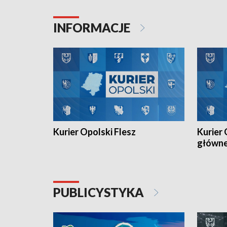
Juniorów Młodszych w kolarstwie
Otwartyc
torowym.
plażowej
INFORMACJE
meczu Ko
Kurier Opolski Flesz
Kurier 
główn
PUBLICYSTYKA