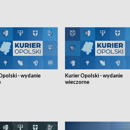
h Mistrzostw w siatkówce
w ramach Ligi Narodów. Rywalizacja
 amatorów w Opolu oraz o
odbyła się w węgierskim Szolnok.
lejarza Opole. Zapraszamy!
Opolski - wydanie
Kurier Opolski - wydanie
e
wieczorne