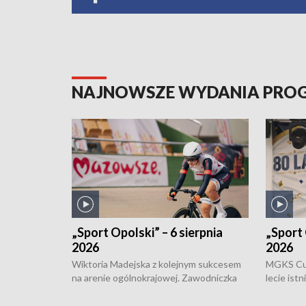
NAJNOWSZE WYDANIA PR
„Sport Opolski” – 6 sierpnia
„Sport 
2026
2026
Wiktoria Madejska z kolejnym sukcesem
MGKS Cuk
na arenie ogólnokrajowej. Zawodniczka
lecie ist
Klubu Kolarskiego Ziemia Brzeska
odbył się
została podwójna Mistrzynią Polski
również o