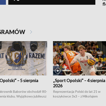
f
OGRAMÓW
Opolski” – 5 sierpnia
„Sport Opolski” – 4 sierpnia
2026
rownik Baborów obchodził 80-
Reprezentacja Polski do lat 21 w
nienia klubu. Wyjątkowy jubileusz
koszykówce 3x3 – z Mikołajem
 na sportowo. W programie
Kowalczykiem z opolskiego AZS-u 
 turnieju eliminacyjnym
składzie - wygrała dwa z trzech tur