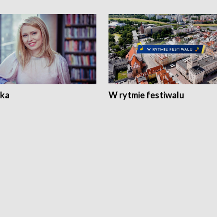
ka
W rytmie festiwalu