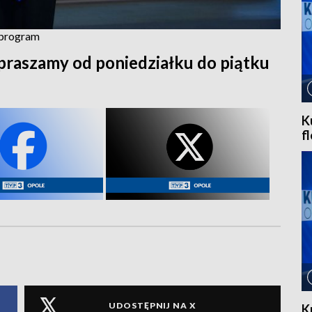
z program
praszamy od poniedziałku do piątku
K
f
UDOSTĘPNIJ NA X
K