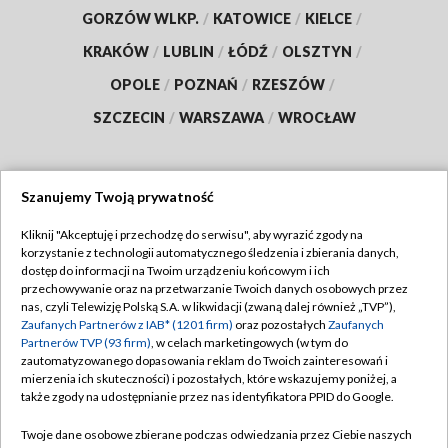
GORZÓW WLKP.
/
KATOWICE
/
KIELCE
/
KRAKÓW
/
LUBLIN
/
ŁÓDŹ
/
OLSZTYN
/
OPOLE
/
POZNAŃ
/
RZESZÓW
/
SZCZECIN
/
WARSZAWA
/
WROCŁAW
Szanujemy Twoją prywatność
Dołącz do nas:
Kliknij "Akceptuję i przechodzę do serwisu", aby wyrazić zgody na
korzystanie z technologii automatycznego śledzenia i zbierania danych,
TVP
dostęp do informacji na Twoim urządzeniu końcowym i ich
Abonament TVP
przechowywanie oraz na przetwarzanie Twoich danych osobowych przez
Regulamin TVP
nas, czyli Telewizję Polską S.A. w likwidacji (zwaną dalej również „TVP”),
Emisja w TVP
Zaufanych Partnerów z IAB* (1201 firm)
oraz pozostałych
Zaufanych
Polityka prywatności
Partnerów TVP (93 firm)
, w celach marketingowych (w tym do
Centrum informacji TVP
Moje zgody
zautomatyzowanego dopasowania reklam do Twoich zainteresowań i
mierzenia ich skuteczności) i pozostałych, które wskazujemy poniżej, a
Naziemna Telewizja Cyfrowa
Pomoc
także zgody na udostępnianie przez nas identyfikatora PPID do Google.
Sklep TVP
Biuro reklamy
Twoje dane osobowe zbierane podczas odwiedzania przez Ciebie naszych