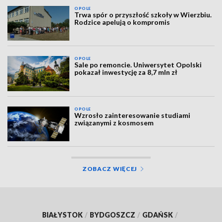
OPOLE
Trwa spór o przyszłość szkoły w Wierzbiu.
Rodzice apelują o kompromis
OPOLE
Sale po remoncie. Uniwersytet Opolski
pokazał inwestycję za 8,7 mln zł
OPOLE
Wzrosło zainteresowanie studiami
związanymi z kosmosem
ZOBACZ WIĘCEJ
BIAŁYSTOK
/
BYDGOSZCZ
/
GDAŃSK
/