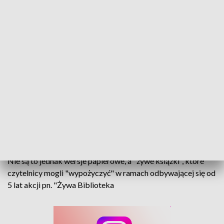
Nietypowe książki w żywej bibliotece
"Pastafarianka", "Alkoholik", czy "Osoba z
niepełnosprawnością". Książki o takich tytułach
pojawiły się dziś w Miejskiej Bibliotece Publicznej w
Opolu.
Nie są to jednak wersje papierowe, a "żywe książki", które
czytelnicy mogli "wypożyczyć" w ramach odbywającej się od
5 lat akcji pn. "Żywa Biblioteka